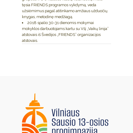
tęsia FRIENDS programos vykdymą, veda
užsiėmimus pagal atitinkamo amžiaus užduočių
knygas, metodinę medžiagą.
2018 spalio 30-31 dienomis mokymai
mokyklos darbuotojams kartu su Všį „Vaikų linija”
atstovais iš Švedijos „FRIENDS” organizacijos
atstovais.