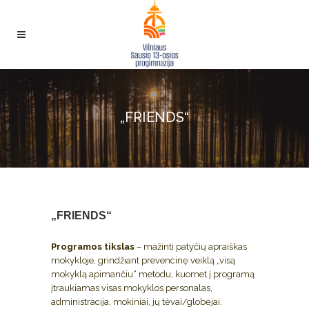
„FRIENDS“
„FRIENDS“
Programos tikslas
– mažinti patyčių apraiškas
mokykloje, grindžiant prevencinę veiklą „visą
mokyklą apimančiu“ metodu, kuomet į programą
įtraukiamas visas mokyklos personalas,
administracija, mokiniai, jų tėvai/globėjai.