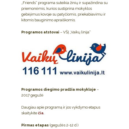
„Friends“ programa suteikia žinių ir supažindina su
priemonėmis, kurios sustiprina mokyklos
gebėjimus kovoje su patyčiomis, priekabiavimu ir
kitomis bauginimo apraiškomis.
Programos atstovai
– VŠĮ „Vaikų linija“
Programos diegimo pradžia mokykloje
–
2017 gegužė
Daugiau apie programą ir jos vykdymo etapus
skaitykite
čia
.
Pirmas etapas
(gegužės 2-12 d.)