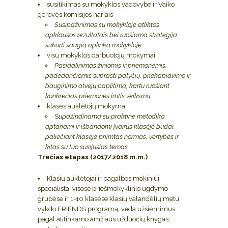
susitikimas su mokyklos vadovybe ir Vaiko
gerovės komisijos nariais
Susipažinimas su mokykloje atliktos
apklausos rezultatais bei ruošiama strategija
sukurti saugią aplinką mokykloje
visų mokyklos darbuotojų mokymai
Pasidalinimas žiniomis ir priemonėmis,
padedančiomis suprasti patyčių, priekabiavimo ir
bauginimo atvejų paplitimą, kartu ruošiant
konkrečias priemones imtis veiksmų.
klasės auklėtojų mokymai
S
upažindinama su praktine metodika.
aptariami ir išbandomi įvairūs klasėje būdai,
paliečiant klasėje priimtas normas, vertybes ir
kitas su tuo susijusias temas.
Trečias etapas (2017/2018 m.m.)
Klasių auklėtojai ir pagalbos mokiniui
specialistai visose priešmokyklinio ugdymo
grupėse ir 1-10 klasėse klasių valandėlių metu
vykdo FRIENDS programą, veda užsiėmimus
pagal atitinkamo amžiaus užduočių knygas,