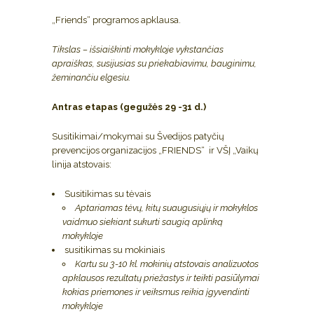
„Friends“ programos apklausa.
Tikslas – išsiaiškinti mokykloje vykstančias
apraiškas, susijusias su priekabiavimu, bauginimu,
žeminančiu elgesiu.
Antras etapas (gegužės 29 -31 d.)
Susitikimai/mokymai su Švedijos patyčių
prevencijos organizacijos „FRIENDS“ ir VŠĮ „Vaikų
linija atstovais:
Susitikimas su tėvais
Aptariamas tėvų, kitų suaugusiųjų ir mokyklos
vaidmuo siekiant sukurti saugią aplinką
mokykloje
susitikimas su mokiniais
Kartu su 3-10 kl. mokinių atstovais analizuotos
apklausos rezultatų priežastys ir teikti pasiūlymai
kokias priemones ir veiksmus reikia įgyvendinti
mokykloje