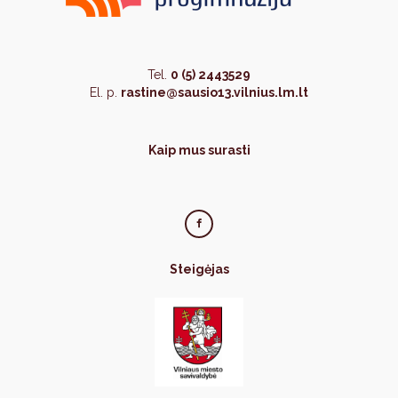
Tel.
0 (5) 2443529
El. p.
rastine@sausio13.vilnius.lm.lt
Kaip mus surasti
Steigėjas