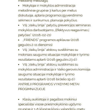
metodinę medžiagą.
Mokytojai ir mokyklos administracija
metodinėse grupėse 3 kartus per metus
diskutuoja, aptaria programos įgyvendinimo
sėkmes ir sunkumus, planuoja pokyčius.
Všį „Vaikų linija“ patyčių prevencijos seminaras
mokyklos darbuotojams „Efektyvus reagavimas į
patyčias“ (2018-02-21)
„FRIENDS“ programos apklausa (2018
gegužės 2-11 dienomis)
Všį „Vaikų linija“ atstovų susitikimas su
mokiniais saugumo situacijai mokykloje ir tyrimo
rezultatams aptarti (2018 gegužės 23 d.)
Všį „Vaikų linija“ atstovų susitikimas su
mokyklos administracija ir Vaiko gerovės komisija
saugumo situacijai mokykloje ir tyrimo
rezultatams aptarti (2018 birželio 19 d.)
ANTRIEJI PROGRAMOS VYKDYMO METAI
PROGIMNAZIJOJE
Klasių auklėtojai ir pagalbos mokiniui
specialistai visose priešmokyklinio ugdymo
grupėse ir 1-8 klasėse klasių valandėlių metu