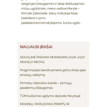
renginyje.Džiaugiamės ir labai didžiuojamės
mūsų ugdytiniais, meno vadove Maryte –
Rimute Zaleckaite, šokių mokytoja Rasa
Kašėtiene ir joms
padedančiomismokytojomis, kurios ugdo...
NAUJAUSI ĮRAŠAI
SOCIALINĖ PARAMA MOKINIAMS 2026–2027
MOKSLO METAIS
Progimnazijos bendruomenė gilino žinias apie
emocijų valdymą
Pirmokų Abėcėlės šventė – pirmųjų
pasiekimų džiaugsmas
TŪM kultūrinio ugdymo stažuotė Paryžiuje
MOKINIŲ, PAPILDOMAI PRIIMTŲ IR