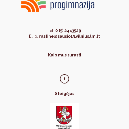
Tel.
0 (5) 2443529
El. p.
rastine@sausio13.vilnius.lm.lt
Kaip mus surasti
Steigėjas