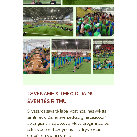
GYVENAME ŠITMEČIO DAINŲ
ŠVENTĖS RITMU
Ši vasaros savaitė labai ypatinga, nes vyksta
šimtmečio Dainų šventė„Kad giria žaliuotų“,
apjungianti visą Lietuvą. Mūsų progimnazijos
šokiųstudijos „Lazdynėlis“ net trys šokėjų
grupės dalyvauja šiame