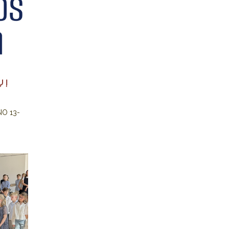
 Į
IO 13-