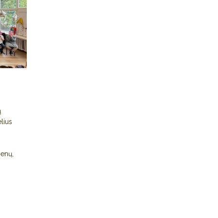
ų
lius
senų,