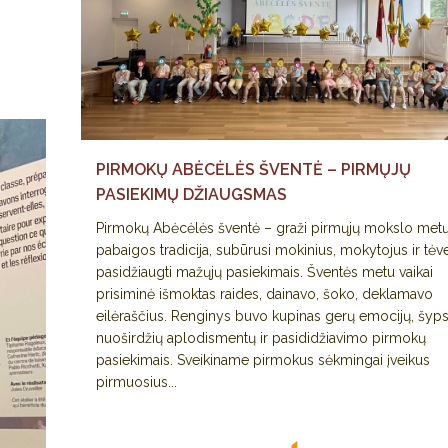
PIRMOKŲ ABĖCĖLĖS ŠVENTĖ – PIRMŲJŲ
PASIEKIMŲ DŽIAUGSMAS
Pirmokų Abėcėlės šventė – graži pirmųjų mokslo met
pabaigos tradicija, subūrusi mokinius, mokytojus ir tėve
pasidžiaugti mažųjų pasiekimais. Šventės metu vaikai
prisiminė išmoktas raides, dainavo, šoko, deklamavo
eilėraščius. Renginys buvo kupinas gerų emocijų, šyp
nuoširdžių aplodismentų ir pasididžiavimo pirmokų
pasiekimais. Sveikiname pirmokus sėkmingai įveikus
pirmuosius...