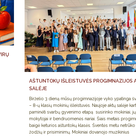
VIRŲ
AŠTUNTOKŲ IŠLEISTUVĖS PROGIMNAZIJOS 
SALĖJE
Birželio 3 dieną mūsų progimnazijoje vyko ypatinga š
– 8-ų klasių mokinių išleistuvės. Naujoje aktų salėje kar
paminėti svarbų gyvenimo etapą susirinko mokiniai, jų 
mokytojai ir bendruomenės nariai. Šiais metais progim
baigė keturios aštuntokų klasės. Šventės metu netrūko
žodžių ir prisiminimų. Mokiniai dovanojo muzikinius