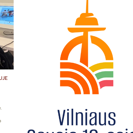
UJE
ė,
o