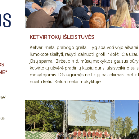
KETVIRTOKŲ IŠLEISTUVĖS
Ketveri metai prabėgo greitai, Lyg spalvoti vėjo aitvarai.
išmokote skaityti, rašyti, dainuoti, groti ir šokti, Čia uža
jūsų sparnai. Birželio 3 d. mūsų mokyklos gausus būry
OS
ketvirtokų užvėrė pradinių klasių duris, atsisveikino su 
ME“
mokytojomis. Džiaugiamės ne tik jų pasiekimais, bet ir 
nueitu keliu. Keturi metai mokykloje...
me“.
jau