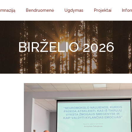
imnaziją
Bendruomenė
Ugdymas
Projektai
Infor
BIRŽELIO 2026