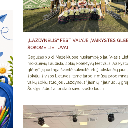
„LAZDYNĖLIS“ FESTIVALYJE „VAIKYSTĖS GLĖB
ŠOKOME LIETUVAI
Gegužės 30 d. Mažeikiuose nuskambėjo jau V-asis Lie
moksleivių liaudiškų šokių kolektyvų festivalis „Vaikyst
glėby“. Įspūdinga šventė sukvietė arti 3 tūkstančių jaun
šokėjų iš visos Lietuvos, tame tarpe ir mūsų progimnaz
vaikų šokių studijos „Lazdynėlis“ jaunių ir jaunuolių gru
Šokėjai išdidžiai pristatė savo krašto tautinį...