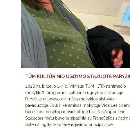
TŪM KULTŪRINIO UGDYMO STAŽUOTĖ PARYŽI
2026 m. birželio 1–4 d. Vilniaus TŪM („Tūkstantmečio
mokyklų“) programos kultūrinio ugdymo stažuotėje
Paryžiuje dalyvavo dvi mūsų mokyklos atstovės –
pavaduotoja ūkiui ir keramikos mokytoja Vida Lesickien
bei etikos mokytoja ir psichologė Lina Krikštaponienė.
Stažuotės metu buvo susipažinta su Prancūzijos švietim
sistema, ugdymo diferencijavimo principais bei...