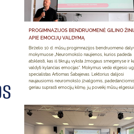
PROGIMNAZIJOS BENDRUOMENĖ GILINO ŽINI
APIE EMOCIJŲ VALDYMĄ
Birželio 10 d. mūsų progimnazijos bendruomenė daly
mokymuose „Neuromokslo naujienos, kurios padeda
atskleisti, kas iš tikrųjų vyksta žmogaus smegenyse ir k
valdyti kylančias emocijas“. Mokymus vedė elgesio 
specialistas Artiomas Šabajevas. Lektorius dalijosi
naujausiomis neuromokslo įžvalgomis, padedančiomi
geriau suprasti emocijų kilmę, jų poveikį mūsų elgesiui.