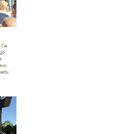
 Čia
ugo
s
savo
kartu