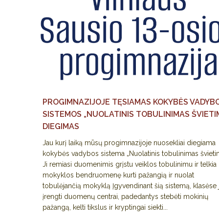
PROGIMNAZIJOJE TĘSIAMAS KOKYBĖS VADYB
SISTEMOS „NUOLATINIS TOBULINIMAS ŠVIETI
DIEGIMAS
Jau kurį laiką mūsų progimnazijoje nuosekliai diegiama
kokybės vadybos sistema „Nuolatinis tobulinimas švieti
Ji remiasi duomenimis grįstu veiklos tobulinimu ir telkia
mokyklos bendruomenę kurti pažangią ir nuolat
tobulėjančią mokyklą Įgyvendinant šią sistemą, klasėse 
įrengti duomenų centrai, padedantys stebėti mokinių
pažangą, kelti tikslus ir kryptingai siekti...