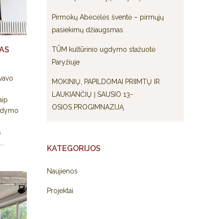
Pirmokų Abėcėlės šventė – pirmųjų
pasiekimų džiaugsmas
AS
TŪM kultūrinio ugdymo stažuotė
Paryžiuje
vavo
MOKINIŲ, PAPILDOMAI PRIIMTŲ IR
LAUKIANČIŲ Į SAUSIO 13-
aip
OSIOS PROGIMNAZIJĄ
ugdymo
s
..
KATEGORIJOS
Naujienos
Projektai