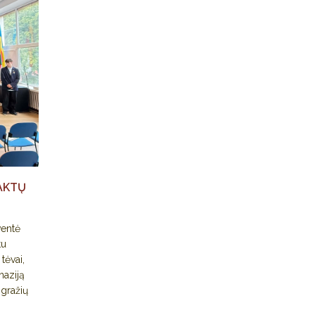
AKTŲ
ventė
tu
tėvai,
naziją
 gražių