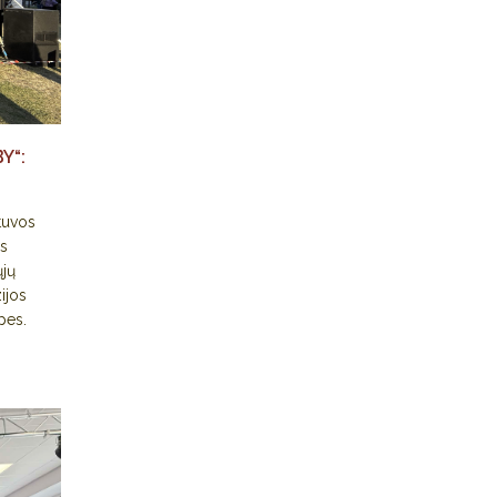
Y“:
tuvos
ės
ųjų
ijos
pes.