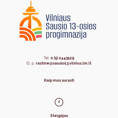
Tel.
0 (5) 2443529
El. p.
rastine@sausio13.vilnius.lm.lt
Kaip mus surasti
Steigėjas