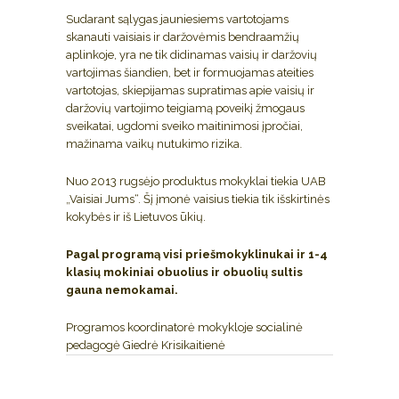
Sudarant sąlygas jauniesiems vartotojams
skanauti vaisiais ir daržovėmis bendraamžių
aplinkoje, yra ne tik didinamas vaisių ir daržovių
vartojimas šiandien, bet ir formuojamas ateities
vartotojas, skiepijamas supratimas apie vaisių ir
daržovių vartojimo teigiamą poveikį žmogaus
sveikatai, ugdomi sveiko maitinimosi įpročiai,
mažinama vaikų nutukimo rizika.
Nuo 2013 rugsėjo produktus mokyklai tiekia UAB
„Vaisiai Jums“. Šį įmonė vaisius tiekia tik išskirtinės
kokybės ir iš Lietuvos ūkių.
Pagal programą visi priešmokyklinukai ir 1-4
klasių mokiniai obuolius ir obuolių sultis
gauna nemokamai.
Programos koordinatorė mokykloje socialinė
pedagogė Giedrė Krisikaitienė