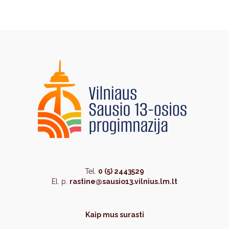
Tel.
0 (5) 2443529
El. p.
rastine@sausio13.vilnius.lm.lt
Kaip mus surasti