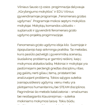
Vilniaus Sausio 13-osios progimnazija dalyvauja
„Kūrybingumo mokyklos“ ir EDU Vilnius
įgyvendinamoje programoje „Fenomenais grįstas
ugdymas“. Programoje mokosi septyni mokyklos
mokytojai. Mokytojų komandos užduotis –
suplanuoti ir įgyvendinti fenomenais grįsto
ugdymo projektą progimnazijoje.
Fenomenais grįsto ugdymo idėja kilo Suomijoje ir
išpopuliarėjo kaip sėkminga praktika. Tai metodas,
kuris pasiūlo pažvelgti į gyvenimišką scenarijų,
šiuolaikinę problemą ar gamtinį reiškinį, kaip į
mokymosi atskaitos tašką. Mokiniai ir mokytojai yra
pastūmėjami peržengti griežtas disciplinų ribas,
jog galėtų nerti giliau į temą, pristatant bei
analizuojant problemą. Tokios sąlygos suteikia
įvairiapusiškesnį ugdymą: vienu metu yra
plėtojamos humanitarinių bei STEAM disciplinos.
Pagrindiniai šio metodo katalizatoriai – smalsumas
bei nesibaigiantis klausinėjimas – suteikia
mokiniams mokymosi laisvę. Tokiu būdu,