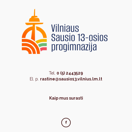
Tel.
0 (5) 2443529
El. p.
rastine@sausio13.vilnius.lm.lt
Kaip mus surasti