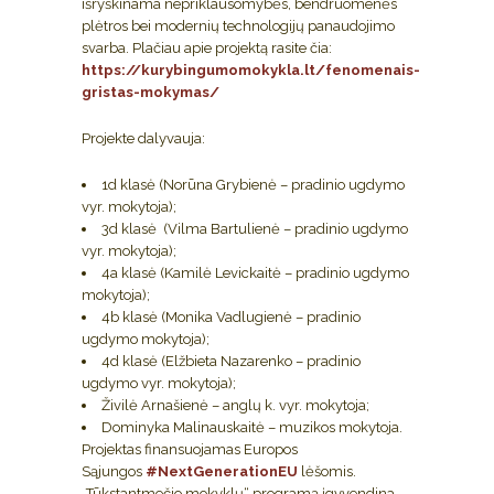
išryškinama nepriklausomybės, bendruomenės
plėtros bei modernių technologijų panaudojimo
svarba. Plačiau apie projektą rasite čia:
https://kurybingumomokykla.lt/fenomenais-
gristas-mokymas/
Projekte dalyvauja:
1d klasė (Norūna Grybienė – pradinio ugdymo
vyr. mokytoja);
3d klasė (Vilma Bartulienė – pradinio ugdymo
vyr. mokytoja);
4a klasė (Kamilė Levickaitė – pradinio ugdymo
mokytoja);
4b klasė (Monika Vadlugienė – pradinio
ugdymo mokytoja);
4d klasė (Elžbieta Nazarenko – pradinio
ugdymo vyr. mokytoja);
Živilė Arnašienė – anglų k. vyr. mokytoja;
Dominyka Malinauskaitė – muzikos mokytoja.
Projektas finansuojamas Europos
Sąjungos
#NextGenerationEU
lėšomis.
„Tūkstantmečio mokyklų“ programą įgyvendina