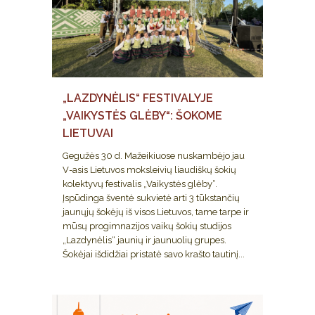
„LAZDYNĖLIS“ FESTIVALYJE
„VAIKYSTĖS GLĖBY“: ŠOKOME
LIETUVAI
Gegužės 30 d. Mažeikiuose nuskambėjo jau
V-asis Lietuvos moksleivių liaudiškų šokių
kolektyvų festivalis „Vaikystės glėby“.
Įspūdinga šventė sukvietė arti 3 tūkstančių
jaunųjų šokėjų iš visos Lietuvos, tame tarpe ir
mūsų progimnazijos vaikų šokių studijos
„Lazdynėlis“ jaunių ir jaunuolių grupes.
Šokėjai išdidžiai pristatė savo krašto tautinį...