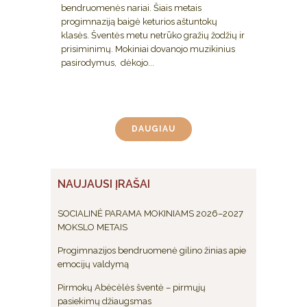
bendruomenės nariai. Šiais metais
progimnaziją baigė keturios aštuntokų
klasės. Šventės metu netrūko gražių žodžių ir
prisiminimų. Mokiniai dovanojo muzikinius
pasirodymus, dėkojo...
DAUGIAU
NAUJAUSI ĮRAŠAI
SOCIALINĖ PARAMA MOKINIAMS 2026–2027
MOKSLO METAIS
Progimnazijos bendruomenė gilino žinias apie
emocijų valdymą
Pirmokų Abėcėlės šventė – pirmųjų
pasiekimų džiaugsmas