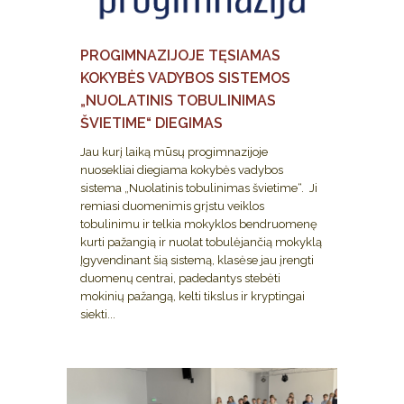
PROGIMNAZIJOJE TĘSIAMAS
KOKYBĖS VADYBOS SISTEMOS
„NUOLATINIS TOBULINIMAS
ŠVIETIME“ DIEGIMAS
Jau kurį laiką mūsų progimnazijoje
nuosekliai diegiama kokybės vadybos
sistema „Nuolatinis tobulinimas švietime“. Ji
remiasi duomenimis grįstu veiklos
tobulinimu ir telkia mokyklos bendruomenę
kurti pažangią ir nuolat tobulėjančią mokyklą
Įgyvendinant šią sistemą, klasėse jau įrengti
duomenų centrai, padedantys stebėti
mokinių pažangą, kelti tikslus ir kryptingai
siekti...