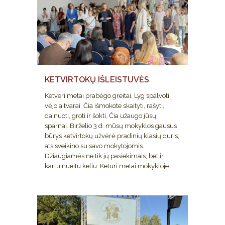
KETVIRTOKŲ IŠLEISTUVĖS
Ketveri metai prabėgo greitai, Lyg spalvoti
vėjo aitvarai. Čia išmokote skaityti, rašyti,
dainuoti, groti ir šokti, Čia užaugo jūsų
sparnai. Birželio 3 d. mūsų mokyklos gausus
būrys ketvirtokų užvėrė pradinių klasių duris,
atsisveikino su savo mokytojomis.
Džiaugiamės ne tik jų pasiekimais, bet ir
kartu nueitu keliu. Keturi metai mokykloje...