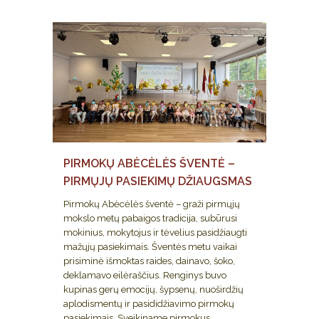
PIRMOKŲ ABĖCĖLĖS ŠVENTĖ –
PIRMŲJŲ PASIEKIMŲ DŽIAUGSMAS
Pirmokų Abėcėlės šventė – graži pirmųjų
mokslo metų pabaigos tradicija, subūrusi
mokinius, mokytojus ir tėvelius pasidžiaugti
mažųjų pasiekimais. Šventės metu vaikai
prisiminė išmoktas raides, dainavo, šoko,
deklamavo eilėraščius. Renginys buvo
kupinas gerų emocijų, šypsenų, nuoširdžių
aplodismentų ir pasididžiavimo pirmokų
pasiekimais. Sveikiname pirmokus