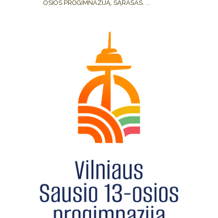
OSIOS PROGIMNAZIJĄ, SĄRAŠAS. ...