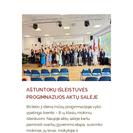
AŠTUNTOKŲ IŠLEISTUVĖS
PROGIMNAZIJOS AKTŲ SALĖJE
Birželio 3 dieną mūsų progimnazijoje vyko
ypatinga šventė – 8-ų klasių mokinių
išleistuvės. Naujoje aktų salėje kartu
paminėti svarbų gyvenimo etapą susirinko
mokiniai, jų tėvai, mokytojai ir