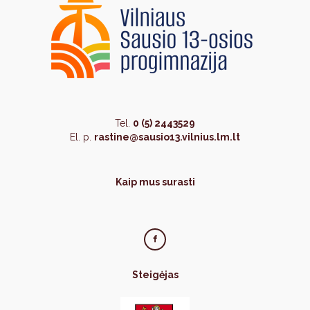
Tel.
0 (5) 2443529
El. p.
rastine@sausio13.vilnius.lm.lt
Kaip mus surasti
Steigėjas