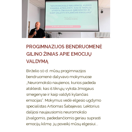
PROGIMNAZIJOS BENDRUOMENĖ
GILINO ŽINIAS APIE EMOCIJŲ
VALDYMĄ
Birželio 10 d. mūsų progimnazijos
bendruomenė dalyvavo mokymuose
„Neuromokslo naujienos, kurios padeda
atskleisti, kas iš tikrųjų vyksta žmogaus
smegenyse ir kaip valdyti kylančias
emocijas“. Mokymus vedė elgesio ugdymo
specialistas Artiomas Šabajevas. Lektorius
dalijosi naujausiomis neuromokslo
įžvalgomis, padedančiomis geriau suprasti
emocijų kilmę, jų poveikį mūsų elgesiui...