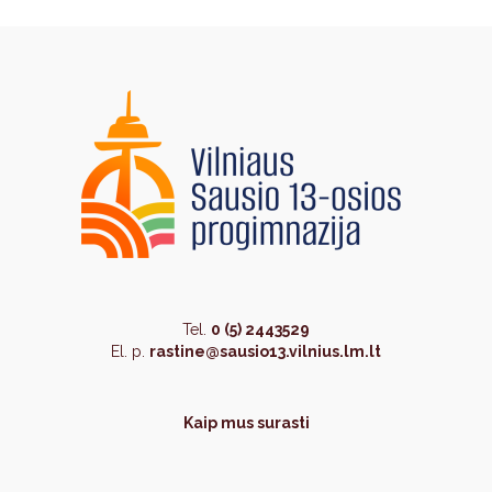
Tel.
0 (5) 2443529
El. p.
rastine@sausio13.vilnius.lm.lt
Kaip mus surasti