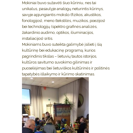
Mokiniai buvo sužavėti šiuo kūriniu, nes tai
unikalus, pasaulyje analogų neturintis kūrinys,
savyje apjungiantis mokslo (fizikos, akustikos,
fonologijos), meno (tekstilės, muzikos, poezijos)
bei technologijų (spektro grafinės analizės,
žakardinio audimo, optikos, iliuminacijos,
instaliacijos) sritis.
Mokiniams buvo suteikta galimybė įsilieti į šią
kultūrinę bei edukacinę programą, kurios
pagrindinis tikslas – lietuvių tautos istorijos,
kultūros savitumo suvokimo gilinimas ir
puoselėjimas bei lietuviškos kultūrinės ir politinės
tapatybės išlaikymo ir kūrimo skatinimas.