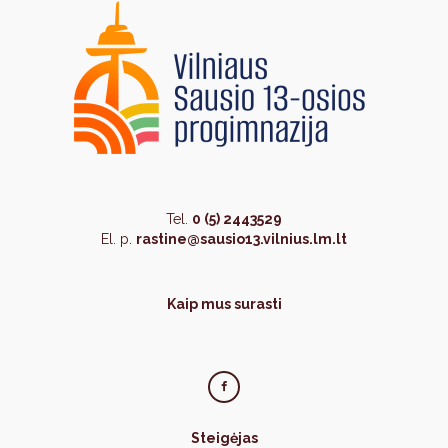
Tel.
0 (5) 2443529
El. p.
rastine@sausio13.vilnius.lm.lt
Kaip mus surasti
Steigėjas