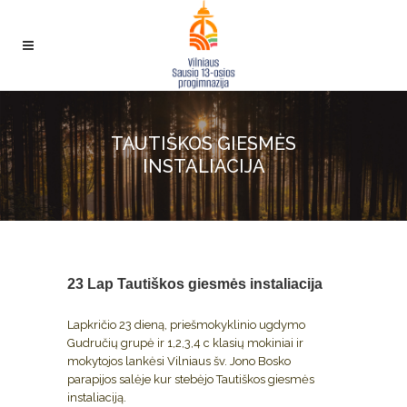
TAUTIŠKOS GIESMĖS
INSTALIACIJA
23 Lap
Tautiškos giesmės instaliacija
Lapkričio 23 dieną, priešmokyklinio ugdymo
Gudručių grupė ir 1,2,3,4 c klasių mokiniai ir
mokytojos lankėsi Vilniaus šv. Jono
Bosko
parapijos salėje kur stebėjo Tautiškos giesmės
instaliaciją.