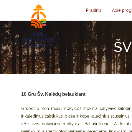
Pradinis
Apie prog
ŠV
10 Gru
Šv. Kalėdų belaukiant
Gruodžio mėn. mūsų mokyklos mokiniai dalyvavo kalėdiniu
ir kalėdinius žaisliukus, piešė ir kepė kalėdinius sausainius.
4A klasės mokiniai su mokytoja I. Baltušnikiene ir A. Jokuba
palinkėjimus Carito globojamiems senjorams, linkėdami gra