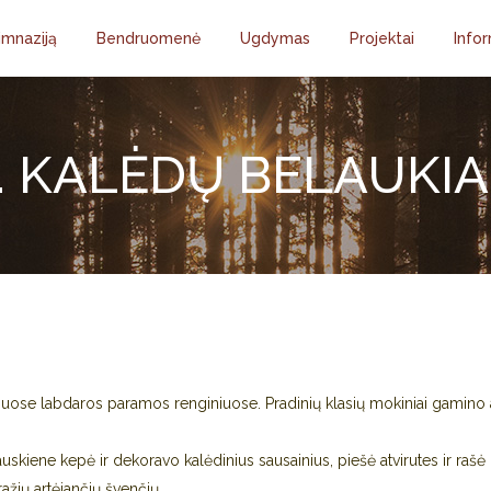
imnaziją
Bendruomenė
Ugdymas
Projektai
Infor
. KALĖDŲ BELAUKI
ose labdaros paramos renginiuose. Pradinių klasių mokiniai gamino a
uskiene kepė ir dekoravo kalėdinius sausainius, piešė atvirutes ir rašė
žių artėjančių švenčių.