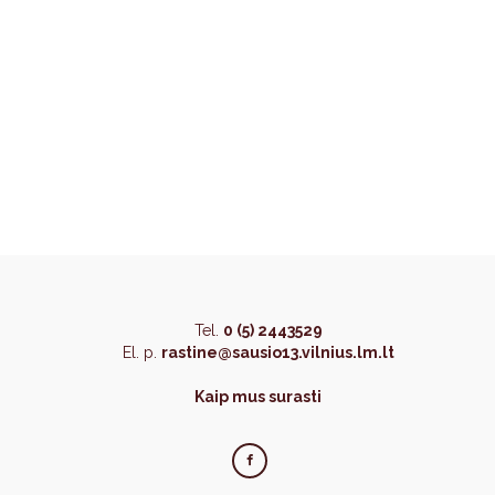
Tel.
0 (5) 2443529
El. p.
rastine@sausio13.vilnius.lm.lt
Kaip mus surasti