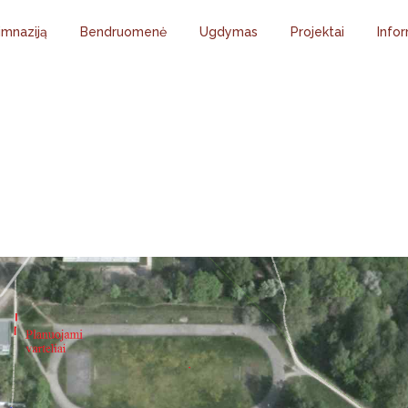
imnaziją
Bendruomenė
Ugdymas
Projektai
Infor
A DĖL PLANUOJAM
VARTELIŲ ĮRENGIM