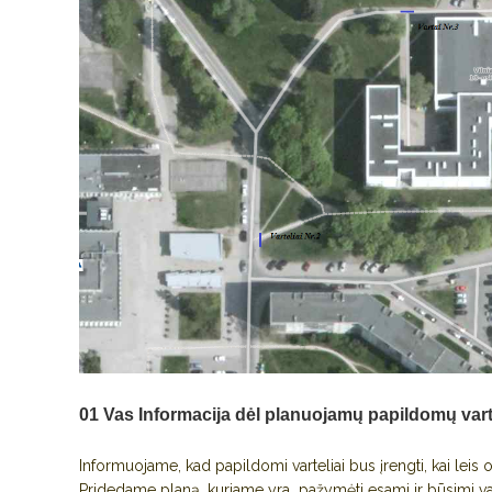
01 Vas
Informacija dėl planuojamų papildomų vart
Informuojame, kad papildomi varteliai bus įrengti, kai leis 
Pridedame planą, kuriame yra pažymėti esami ir būsimi var