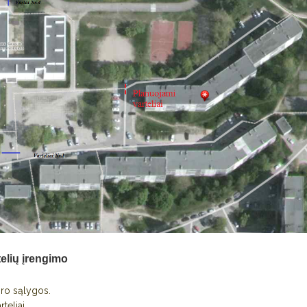
elių įrengimo
oro sąlygos.
teliai.