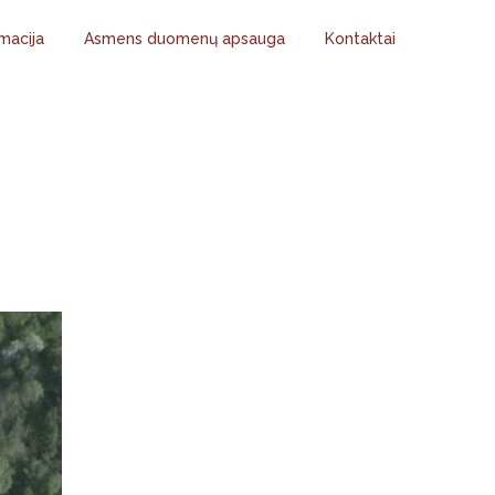
macija
Asmens duomenų apsauga
Kontaktai
Ų PAPILDOMŲ
O