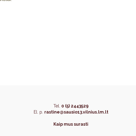
Tel.
0 (5) 2443529
El. p.
rastine@sausio13.vilnius.lm.lt
Kaip mus surasti