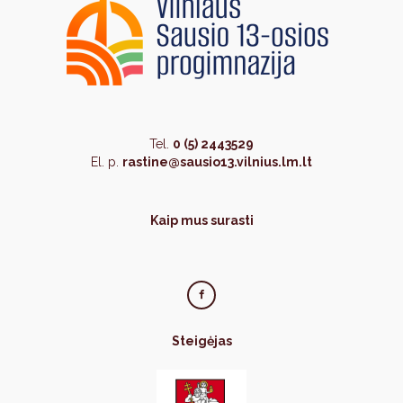
Tel.
0 (5) 2443529
El. p.
rastine@sausio13.vilnius.lm.lt
Kaip mus surasti
Steigėjas