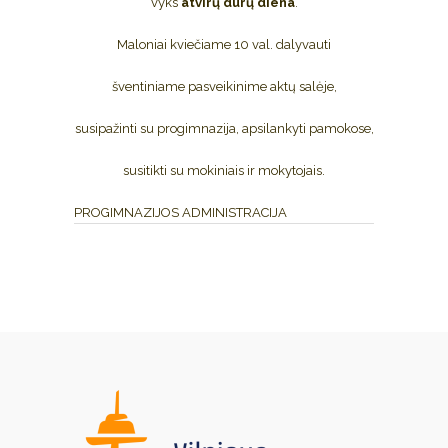
vyks
atvirų durų diena
.
Maloniai kviečiame 10 val. dalyvauti
šventiniame pasveikinime aktų salėje,
susipažinti su progimnazija, apsilankyti pamokose,
susitikti su mokiniais ir mokytojais.
PROGIMNAZIJOS ADMINISTRACIJA