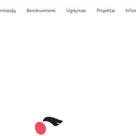
imnaziją
Bendruomenė
Ugdymas
Projektai
Infor
KYKLŲ SALĖS FUTB
„LADYGOLAS”