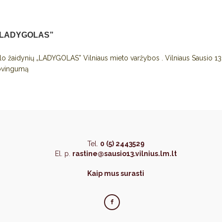
ų „LADYGOLAS”
olo žaidynių „LADYGOLAS” Vilniaus mieto varžybos . Vilniaus Sausio 1
kovingumą
Tel.
0 (5) 2443529
El. p.
rastine@sausio13.vilnius.lm.lt
Kaip mus surasti