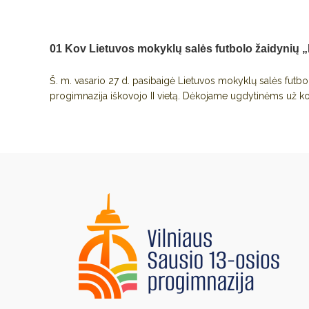
01 Kov
Lietuvos mokyklų salės futbolo žaidyni
Š. m. vasario 27 d. pasibaigė Lietuvos mokyklų salės futb
progimnazija iškovojo II vietą. Dėkojame ugdytinėms už 