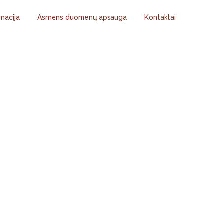
macija
Asmens duomenų apsauga
Kontaktai
OLO ŽAIDYNIŲ