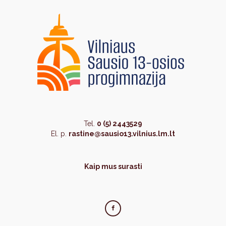
Tel.
0 (5) 2443529
El. p.
rastine@sausio13.vilnius.lm.lt
Kaip mus surasti