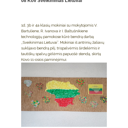
08 Kov
Sveikinimas Lietuvai
1d, 3b ir 4a klasių mokiniai su mokytojomis V.
Bartuliene, R. Ivanova ir I. Baltušnikiene
technologijų pamokose kūrė bendrą darbą
„Sveikinimas Lietuvai”. Mokiniai iš antrinių žaliavų
suklijavo bendrą pilį, trispalvėmis širdelėmis ir
tautiškų spalvų gėlėmis papuošė stendą, skirtą
Kovo 11-osios paminėjimui.