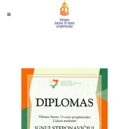
SVEIKINAME VILNIAUS M.
MATEMATIKOS OLIMPIADOS
NUGALĖTOJĄ IGNĄ!