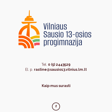
Tel.
0 (5) 2443529
El. p.
rastine@sausio13.vilnius.lm.lt
Kaip mus surasti