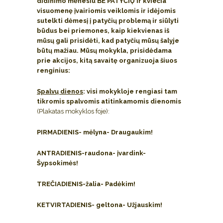
didinimo mėnesiu BE PATYČIŲ ir kviečia
visuomenę įvairiomis veiklomis ir idėjomis
sutelkti dėmesį į patyčių problemą ir siūlyti
būdus bei priemones, kaip kiekvienas iš
mūsų gali prisidėti, kad patyčių mūsų šalyje
būtų mažiau. Mūsų mokykla, prisidėdama
prie akcijos, kitą savaitę organizuoja šiuos
renginius:
Spalvų dienos
: visi mokykloje rengiasi tam
tikromis spalvomis atitinkamomis dienomis
(Plakatas mokyklos foje):
PIRMADIENIS- mėlyna- Draugaukim!
ANTRADIENIS-raudona- įvardink-
Šypsokimės!
TREČIADIENIS-žalia- Padėkim!
KETVIRTADIENIS- geltona- Užjauskim!