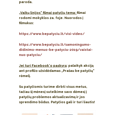
paroda.
„Vaikų linijos“ filmai patyčių tema:
filmai
rodomi mokyklos 2a. foje. Nuorodos į
filmukus:
https://www.bepatyciu.lt/visi-video/
https://www.bepatyciu.lt/samoningumo-
didinimo-menuo-be-patyciu-2019/vaistai-
nuo-patyciu/
Jei turi Facebook‘o paskyrą
: palaikyk akciją
ant profilio užsidėdamas „Prašau be patyčių“
rėmelį.
Su patyčiomis turime dirbti visus metus,
tačiau šį mėnesį sutelkime savo dėmesį į
patyčių problemos aktualizavimą ir jos
sprendimo būdus. Patyčios gali ir turi liautis!