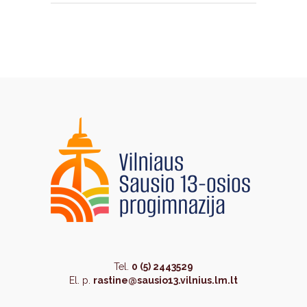
Tel.
0 (5) 2443529
El. p.
rastine@sausio13.vilnius.lm.lt