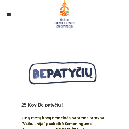
BE PATYČIŲ !
25 Kov
Be patyčių !
2019 metų kovą emocinės paramos tarnyba
“Vaikų linija” paskelbė Sąmoningumo