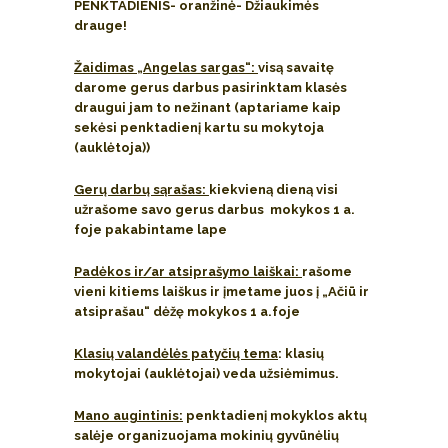
PENKTADIENIS- oranžinė- Džiaukimės
drauge!
Žaidimas „Angelas sargas“:
visą savaitę
darome gerus darbus pasirinktam klasės
draugui jam to nežinant (aptariame kaip
sekėsi penktadienį kartu su mokytoja
(auklėtoja))
Gerų darbų sąrašas:
kiekvieną dieną visi
užrašome savo gerus darbus mokykos 1 a.
foje pakabintame lape
Padėkos ir/ar atsiprašymo laiškai:
rašome
vieni kitiems laiškus ir įmetame juos į „Ačiū ir
atsiprašau“ dėžę mokykos 1 a.foje
Klasių valandėlės patyčių tema
: klasių
mokytojai (auklėtojai) veda užsiėmimus.
Mano augintinis:
penktadienį mokyklos aktų
salėje organizuojama mokinių gyvūnėlių