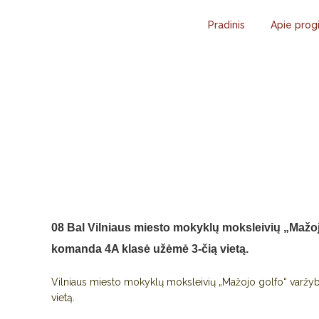
Pradinis
Apie prog
VILNIAUS MIE
GOLFO“ VARŽY
PROGIMNAZIJO
08 Bal
Vilniaus miesto mokyklų moksleivių „Mažoj
komanda 4A klasė užėmė 3-čią vietą.
Vilniaus miesto mokyklų moksleivių „Mažojo golfo“ varžy
vietą.