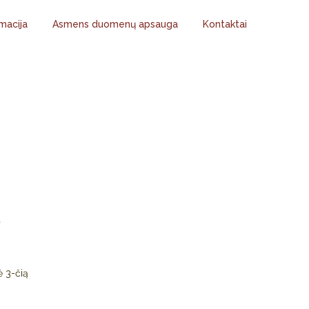
macija
Asmens duomenų apsauga
Kontaktai
EIVIŲ „MAŽOJO
USIO 13-OSIOS
Ė UŽĖMĖ 3-ČIĄ
s
ė 3-čią