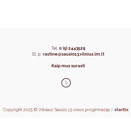
Tel.
0 (5) 2443529
El. p.
rastine@sausio13.vilnius.lm.lt
Kaip mus surasti
Copyright 2025 © Vilniaus Sausio 13-osios progimnazija
starflix