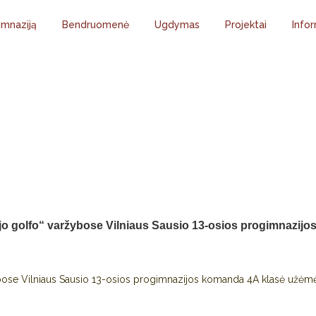
imnaziją
Bendruomenė
Ugdymas
Projektai
Infor
STO MOKYKLŲ MOKSL
BOSE VILNIAUS SA
S KOMANDA 4A KLAS
VIETĄ.
o golfo“ varžybose Vilniaus Sausio 13-osios progimnazijo
bose Vilniaus Sausio 13-osios progimnazijos komanda 4A klasė užėm