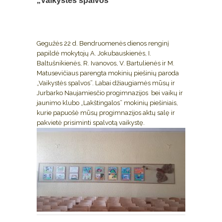
„Vaikystės spalvos”
Gegužės 22 d. Bendruomenės dienos renginį
papildė mokytojų A. Jokubauskienės, I.
Baltušnikienės, R. Ivanovos, V. Bartulienės ir M.
Matusevičiaus parengta mokinių piešinių paroda
„Vaikystės spalvos”. Labai džiaugiamės mūsų ir
Jurbarko Naujamiesčio progimnazijos bei vaikų ir
jaunimo klubo „Lakštingalos” mokinių piešiniais,
kurie papuošė mūsų progimnazijos aktų salę ir
pakvietė prisiminti spalvotą vaikystę.