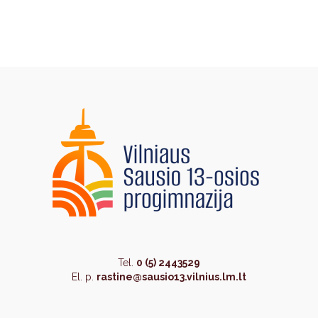
Tel.
0 (5) 2443529
El. p.
rastine@sausio13.vilnius.lm.lt