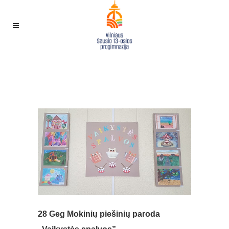
MOKINIŲ PIEŠINIŲ PARODA
„VAIKYSTĖS SPALVOS”
28 Geg
Mokinių piešinių paroda