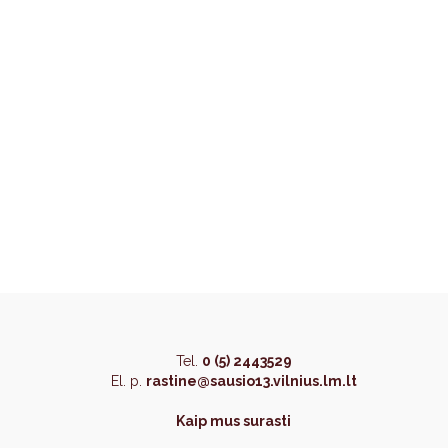
Tel.
0 (5) 2443529
El. p.
rastine@sausio13.vilnius.lm.lt
Kaip mus surasti