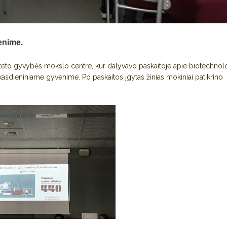
enime.
siteto gyvybės mokslo centre, kur dalyvavo paskaitoje apie biotechnolo
asdieniniame gyvenime. Po paskaitos įgytas žinias mokiniai patikrino