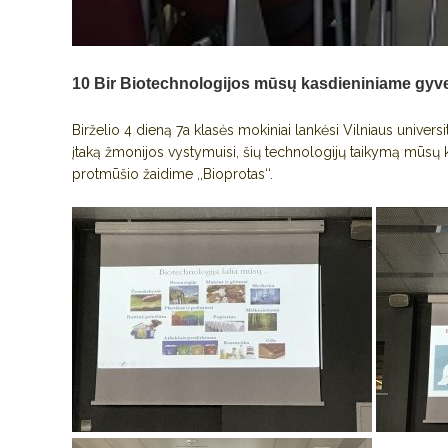
10 Bir
Biotechnologijos mūsų kasdieniniame gyv
Birželio 4 dieną 7a klasės mokiniai lankėsi Vilniaus univer
įtaką žmonijos vystymuisi, šių technologijų taikymą mūsų k
protmūšio žaidime ,,Bioprotas‘‘.