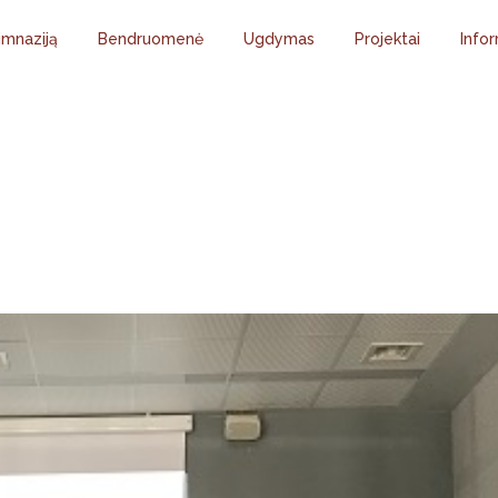
imnaziją
Bendruomenė
Ugdymas
Projektai
Infor
LOGIJOS MŪSŲ KAS
GYVENIME.