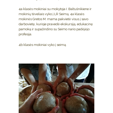
4a klasės mokiniai su mokytoja I. Baltušnikiene ir
mokinių tėveliais vyko į LR Seimą. 4a klasės
mokinės Gretos M. mama pakvietė visus į savo
darbovietę, kurioje pravedė ekskursiją, edukacinę
pamoką ir supažindino su Seimo nario padėjėjo
profesija.
4b klasės mokiniai vyko į seimą.