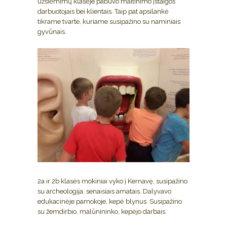
užsiėmimų klasėje pabuvo maitinimo įstaigos
darbuotojais bei klientais. Taip pat apsilankė
tikrame tvarte, kuriame susipažino su naminiais
gyvūnais.
2a ir 2b klasės mokiniai vyko į Kernavę, susipažino
su archeologija, senaisiais amatais. Dalyvavo
edukacinėje pamokoje, kepė blynus. Susipažino
su žemdirbio, malūnininko, kepėjo darbais.