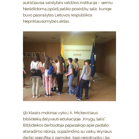
aukščiausia valstybės valdžios institucija – seimu.
Neišdildomą įspūdį paliko posėdžių salė, kurioje
buvo pasirašytas Lietuvos respublikos
Nepriklausomybės aktas.
5b klasės mokiniai vyko į A. Mickevičiaus
biblioteką dalyvauti edukacijoje „Knygų šalis“.
Bibliotekos darbuotoja papasakojo apie pastato
atsiradimo istoriją, supažindino su vaikų skyriaus
darbo specifika ir pamokė, kaip registruotis į šią