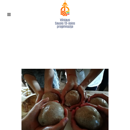
ATVIRŲ DURŲ DIENOS TĖVŲ
DARBOVIETĖSE „ŠOK Į TĖVŲ
KLUMPES“