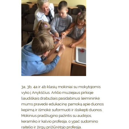
3a, 3b, 4a ir 4b klasių mokiniai su mokytojomis
vyko į Anykščius. Arklio muziejaus pirkioje
liaudiškais drabužiais pasidabinusi šeimininkė
mums pravedė edukacinę pamoką apie duonos
kepimą ir išmokė suformuoti ir išsikepti duonos.
Mokinius pradžiugino pažintis su audėjos,
keramiko ir kalvio profesija, o ypač sudomino
raitelio ir žirgų prižiūrėtojo profesija.