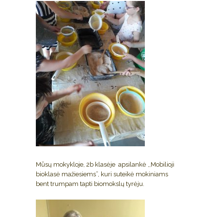
Mūsų mokykloje, 2b klasėje apsilankė ,,Mobilioji
bioklasė mažiesiems”, kuri suteikė mokiniams
bent trumpam tapti biomokslų tyrėju.