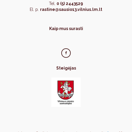
Tel.
0 (5) 2443529
El. p.
rastine@sausio13.vilnius.lm.lt
Kaip mus surasti
Steigėjas