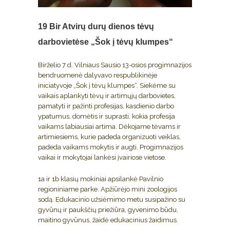
19 Bir
Atvirų durų dienos tėvų
darbovietėse „Šok į tėvų klumpes“
Birželio 7 d. Vilniaus Sausio 13-osios progimnazijos
bendruomenė dalyvavo respublikinėje
iniciatyvoje „Šok į tėvų klumpes“. Siekėme su
vaikais aplankyti tėvų ir artimųjų darbovietes,
pamatyti ir pažinti profesijas, kasdienio darbo
ypatumus, domėtis ir suprasti, kokia profesija
vaikams labiausiai artima. Dėkojame tėvams ir
artimiesiems, kurie padeda organizuoti veiklas,
padeda vaikams mokytis ir augti. Progimnazijos
vaikai ir mokytojai lankėsi įvairiose vietose.
1a ir 1b klasių mokiniai apsilankė Pavilnio
regioniniame parke. Apžiūrėjo mini zoologijos
sodą. Edukacinio užsiėmimo metu susipažino su
gyvūnų ir paukščių priežiūra, gyvenimo būdu,
maitino gyvūnus, žaidė edukacinius žaidimus.