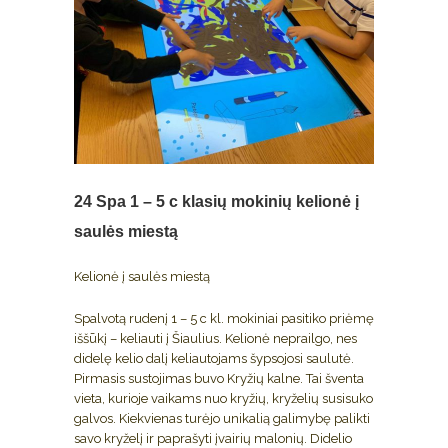
24 Spa
1 – 5 c klasių mokinių kelionė į
saulės miestą
Kelionė į saulės miestą
Spalvotą rudenį 1 – 5 c kl. mokiniai pasitiko priėmę
iššūkį – keliauti į Šiaulius. Kelionė neprailgo, nes
didelę kelio dalį keliautojams šypsojosi saulutė.
Pirmasis sustojimas buvo Kryžių kalne. Tai šventa
vieta, kurioje vaikams nuo kryžių, kryželių susisuko
galvos. Kiekvienas turėjo unikalią galimybę palikti
savo kryželį ir paprašyti įvairių malonių. Didelio