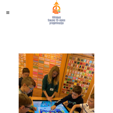
1 – 5 C KLASIŲ MOKINIŲ
KELIONĖ Į SAULĖS MIESTĄ