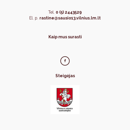
Tel.
0 (5) 2443529
El. p.
rastine@sausio13.vilnius.lm.lt
Kaip mus surasti
Steigėjas