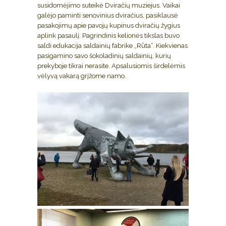
susidomėjimo suteikė Dviračių muziejus. Vaikai
galėjo paminti senovinius dviračius, pasiklausė
pasakojimų apie pavojų kupinus dviračių žygius
aplink pasaulį. Pagrindinis kelionės tikslas buvo
saldi edukacija saldainių fabrike „Rūta“. Kiekvienas
pasigamino savo šokoladinių saldainių, kurių
prekyboje tikrai nerasite. Apsalusiomis širdelėmis
vėlyvą vakarą grįžome namo.