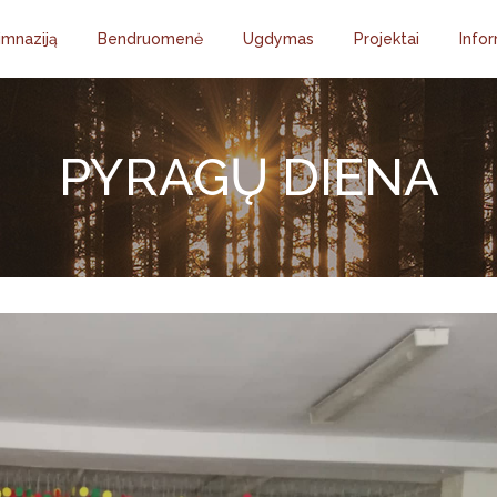
imnaziją
Bendruomenė
Ugdymas
Projektai
Infor
PYRAGŲ DIENA