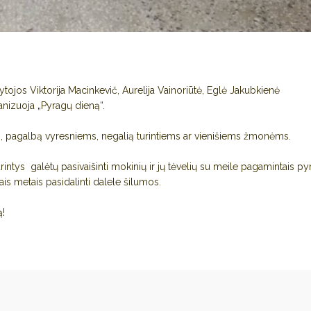
ojos Viktorija Macinkevič, Aurelija Vainoriūtė, Eglė Jakubkienė
nizuoja „Pyragų dieną“.
mą, pagalbą vyresniems, negalią turintiems ar vienišiems žmonėms.
rintys galėtų pasivaišinti mokinių ir jų tėvelių su meile pagamintais p
nais metais pasidalinti dalele šilumos.
ą!