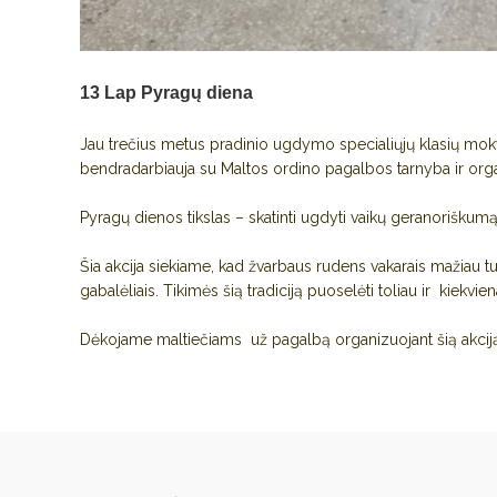
13 Lap
Pyragų diena
Jau trečius metus pradinio ugdymo specialiųjų klasių mokyt
bendradarbiauja su Maltos ordino pagalbos tarnyba ir orga
Pyragų dienos tikslas – skatinti ugdyti vaikų geranorišku
Šia akcija siekiame, kad žvarbaus rudens vakarais mažiau tu
gabalėliais. Tikimės šią tradiciją puoselėti toliau ir kiekvie
Dėkojame maltiečiams už pagalbą organizuojant šią akcij