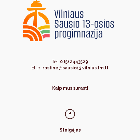
Tel.
0 (5) 2443529
El. p.
rastine@sausio13.vilnius.lm.lt
Kaip mus surasti
Steigėjas