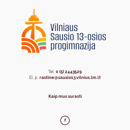
Tel.
0 (5) 2443529
El. p.
rastine@sausio13.vilnius.lm.lt
Kaip mus surasti