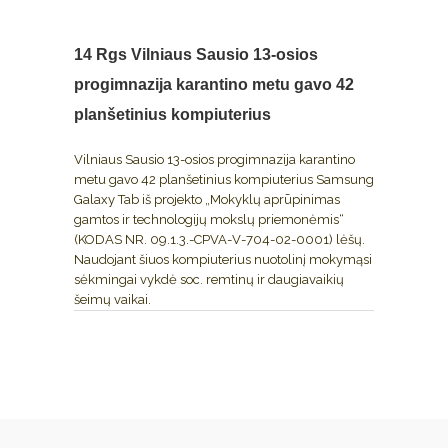
14 Rgs
Vilniaus Sausio 13-osios
progimnazija karantino metu gavo 42
planšetinius kompiuterius
Vilniaus Sausio 13-osios progimnazija karantino
metu gavo 42 planšetinius kompiuterius Samsung
Galaxy Tab iš projekto „Mokyklų aprūpinimas
gamtos ir technologijų mokslų priemonėmis“
(KODAS NR. 09.1.3.-CPVA-V-704-02-0001) lėšų.
Naudojant šiuos kompiuterius nuotolinį mokymąsi
sėkmingai vykdė soc. remtinų ir daugiavaikių
šeimų vaikai.