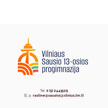
Tel.
0 (5) 2443529
El. p.
rastine@sausio13.vilnius.lm.lt