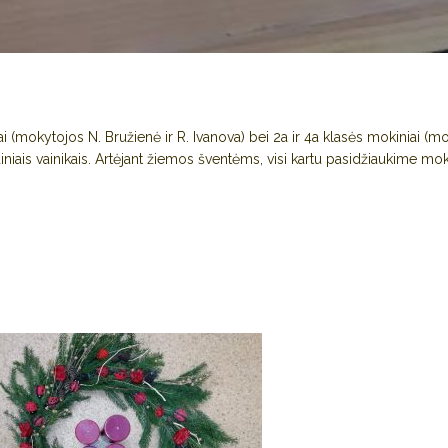
 (mokytojos N. Bružienė ir R. Ivanova) bei 2a ir 4a klasės mokiniai (m
iniais vainikais. Artėjant žiemos šventėms, visi kartu pasidžiaukime mok