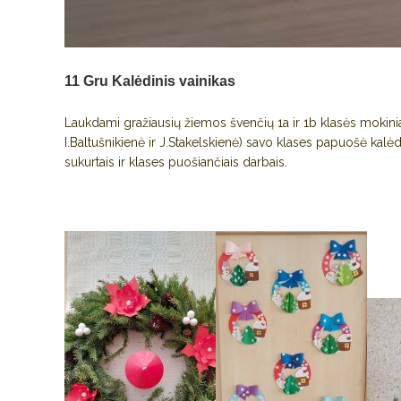
11 Gru
Kalėdinis vainikas
Laukdami gražiausių žiemos švenčių 1a ir 1b klasės mokiniai
I.Baltušnikienė ir J.Stakelskienė) savo klases papuošė kalėd
sukurtais ir klases puošiančiais darbais.