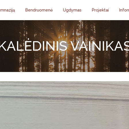
imnaziją
Bendruomenė
Ugdymas
Projektai
Infor
KALĖDINIS VAINIKA