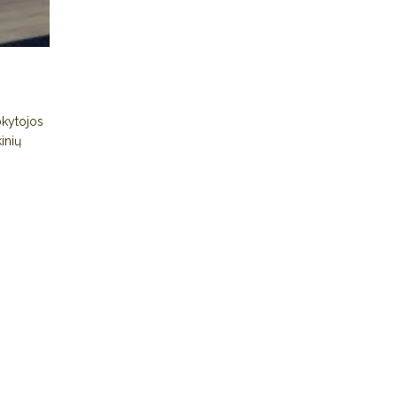
okytojos
inių