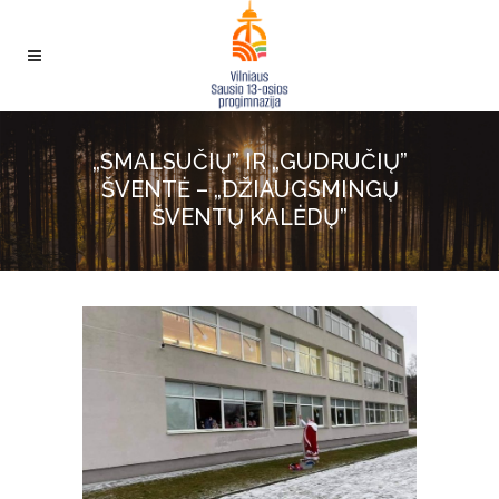
„SMALSUČIŲ” IR „GUDRUČIŲ”
ŠVENTĖ – „DŽIAUGSMINGŲ
ŠVENTŲ KALĖDŲ”