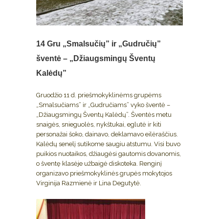
14 Gru
„Smalsučių” ir „Gudručių”
šventė – „Džiaugsmingų Šventų
Kalėdų”
Gruodžio 11 d. priešmokyklinėms grupėms
„Smalsučiams” ir „Gudručiams” vyko šventė –
„Džiaugsmingų Šventų Kalėdų”. Šventės metu
snaigės, snieguolės, nykštukai, eglutė ir kiti
personažai šoko, dainavo, deklamavo eilėraščius.
Kalėdų senelį sutikome saugiu atstumu. Visi buvo
puikios nuotaikos, džiaugėsi gautomis dovanomis,
o šventę klasėje užbaigė diskoteka. Renginį
organizavo priešmokyklinės grupės mokytojos
Virginija Razmienė ir Lina Degutytė.