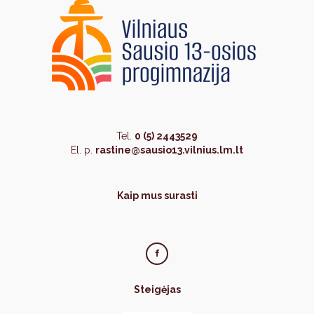
Tel.
0 (5) 2443529
El. p.
rastine@sausio13.vilnius.lm.lt
Kaip mus surasti
Steigėjas