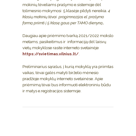
mokinių tėveliams prašymo e.sistemoje dėl
tolimesnio mokymosi 5 klasėje pildyti nereikia.
4
klasių mokinių tėvai progimnazijos el. prašymo
formą priimti į 5 klasę gaus per TAMO dienyną
.
Daugiau apie priėmimo tvarką 2021/2022 mokslo
metams, pasikeitimus ir informaciją dėl laisvų
vietų mokyklose rasite interneto svetainėje
https://svietimas.vilnius.lt/
.
Preliminarius sąrašus, į kurią mokyklą yra priimtas
vaikas, tėvai galės matyti birželio mėnesio
pradžioje mokyklų interneto svetainėse. Apie
priėmimą tėvai bus informuoti elektroniniu būdu
ir matys e.registracijos sistemoje.