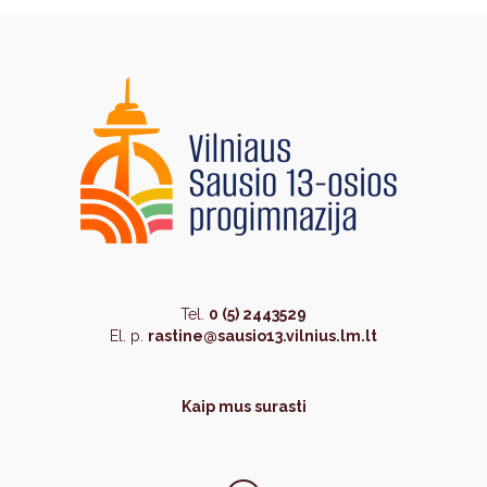
Tel.
0 (5) 2443529
El. p.
rastine@sausio13.vilnius.lm.lt
Kaip mus surasti