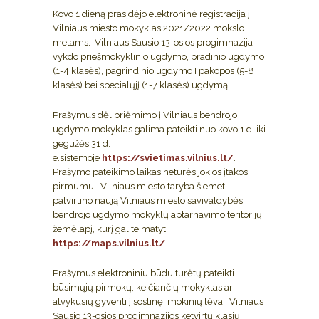
Kovo 1 dieną prasidėjo elektroninė registracija į
Vilniaus miesto mokyklas 2021/2022 mokslo
metams. Vilniaus Sausio 13-osios progimnazija
vykdo priešmokyklinio ugdymo, pradinio ugdymo
(1-4 klasės), pagrindinio ugdymo I pakopos (5-8
klasės) bei specialųjį (1-7 klasės) ugdymą.
Prašymus dėl priėmimo į Vilniaus bendrojo
ugdymo mokyklas galima pateikti nuo kovo 1 d. iki
gegužės 31 d.
e.sistemoje
https://svietimas.vilnius.lt/
.
Prašymo pateikimo laikas neturės jokios įtakos
pirmumui. Vilniaus miesto taryba šiemet
patvirtino naują Vilniaus miesto savivaldybės
bendrojo ugdymo mokyklų aptarnavimo teritorijų
žemėlapį, kurį galite matyti
https://maps.vilnius.lt/
.
Prašymus elektroniniu būdu turėtų pateikti
būsimųjų pirmokų, keičiančių mokyklas ar
atvykusių gyventi į sostinę, mokinių tėvai. Vilniaus
Sausio 13-osios progimnazijos ketvirtų klasių