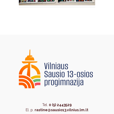
Tel.
0 (5) 2443529
El. p.
rastine@sausio13.vilnius.lm.lt