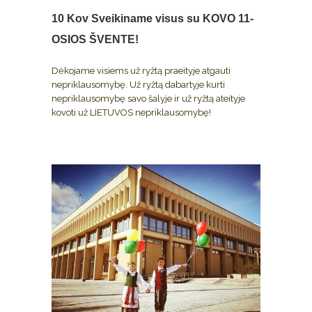
10 Kov
Sveikiname visus su KOVO 11-
OSIOS ŠVENTE!
Dėkojame visiems už ryžtą praeityje atgauti
nepriklausomybę. Už ryžtą dabartyje kurti
nepriklausomybę savo šalyje ir už ryžtą ateityje
kovoti už LIETUVOS nepriklausomybę!