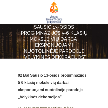
SAUSIO 13-OSIOS
PROGIMNAZIJOS 5-6 KLASIŲ
MOKSLEIVIŲ DARBAI
EKSPONUOJAMI
NUOTOLINĖJE PARODOJE
,,VELYKINĖS DEKORACIJOS”
02 Bal
Sausio 13-osios progimnazijos
5-6 klasių moksleivių darbai
eksponuojami nuotolinėje parodoje
,,Velykinės dekoracijos”
Sausio 13-osios progimnazijos 5-6 klasių