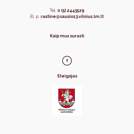
Tel.
0 (5) 2443529
El. p.
rastine@sausio13.vilnius.lm.lt
Kaip mus surasti
Steigėjas