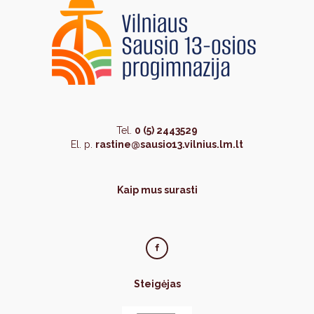
Tel.
0 (5) 2443529
El. p.
rastine@sausio13.vilnius.lm.lt
Kaip mus surasti
Steigėjas