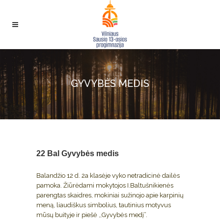
GYVYBĖS MEDIS
22 Bal
Gyvybės medis
Balandžio 12 d. 2a klasėje vyko netradicinė dailės
pamoka. Žiūrėdami mokytojos I.Baltušnikienės
parengtas skaidres, mokiniai sužinojo apie karpinių
meną, liaudiškus simbolius, tautinius motyvus
mūsų buityje ir piešė ,,Gyvybės medį”.