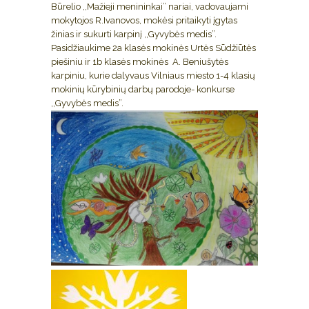
Būrelio ,,Mažieji menininkai” nariai, vadovaujami
mokytojos R.Ivanovos, mokėsi pritaikyti įgytas
žinias ir sukurti karpinį ,,Gyvybės medis”.
Pasidžiaukime 2a klasės mokinės Urtės Sūdžiūtės
piešiniu ir 1b klasės mokinės A. Beniušytės
karpiniu, kurie dalyvaus Vilniaus miesto 1-4 klasių
mokinių kūrybinių darbų parodoje- konkurse
,,Gyvybės medis”.