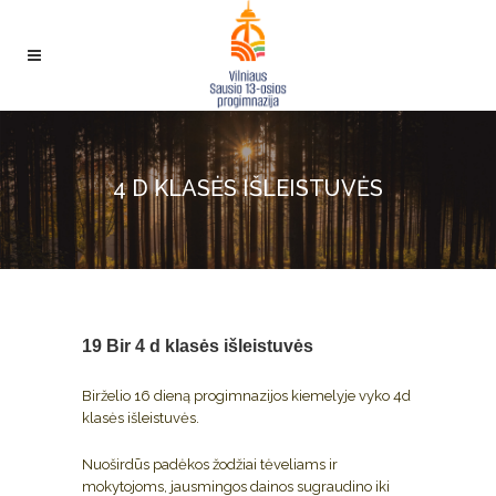
4 D KLASĖS IŠLEISTUVĖS
19 Bir
4 d klasės išleistuvės
Birželio 16 dieną progimnazijos kiemelyje vyko 4d
klasės išleistuvės.
Nuoširdūs padėkos žodžiai tėveliams ir
mokytojoms, jausmingos dainos sugraudino iki