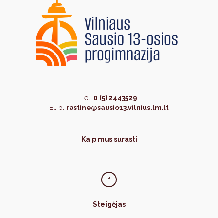
Tel.
0 (5) 2443529
El. p.
rastine@sausio13.vilnius.lm.lt
Kaip mus surasti
Steigėjas