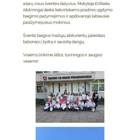
ašarų visus šventės dalyvius. Mokytoja Elžbieta
iškilmingai įteikė ketvirtokams pradinio ugdymo
baigimo pažymėjimus ir apdovanojo labiausiai
pasižymėjusius mokinius.
Šventė baigėsi mažųjų abiturientų paleistais
balionais į žydrą ir saulėtą dangų.
Visiems linkime šiltos, turiningos ir saugios
vasaros!