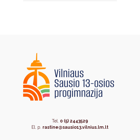
Tel.
0 (5) 2443529
El. p.
rastine@sausio13.vilnius.lm.lt