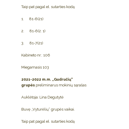
Taip pat pagal el. sutarties kodą
1. 81-6(21)
2. 81-6(2. 1)
3. 81-7(21)
Kabineto nr.: 106
Miegamasis 103
2021-2022 m.m. „Gudručių“
grupės
preliminarus mokinių sąrašas
Auklėtoja: Lina Degutytė
Buvę „Vyturėlių“ grupės vaikai.
Taip pat pagal el. sutarties kodą