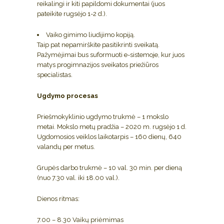
reikalingi ir kiti papildomi dokumentai (juos
pateikite rugsėjo 1-2 d.).
Vaiko gimimo liudijimo kopiją.
Taip pat nepamirškite pasitikrinti sveikatą.
Pažymėjimai bus suformuoti e-sistemoje, kur juos
matys progimnazijos sveikatos priežiūros
specialistas.
Ugdymo procesas
Priešmokyklinio ugdymo trukmė – 1 mokslo
metai. Mokslo metų pradžia – 2020 m. rugsėjo 1 d.
Ugdomosios veiklos laikotarpis – 160 dienų, 640
valandų per metus.
Grupės darbo trukmė – 10 val. 30 min. per dieną
(nuo 7.30 val. iki 18.00 val.).
Dienos ritmas:
7.00 – 8.30 Vaikų priėmimas