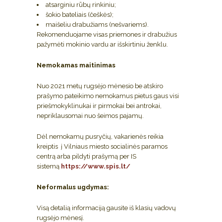
atsarginiu rūbų rinkiniu;
šokio bateliais (češkės);
maišeliu drabužiams (nešvariems).
Rekomenduojame visas priemones ir drabužius
pažymėti mokinio vardu ar išskirtiniu ženklu.
Nemokamas maitinimas
Nuo 2021 metų rugsėjo mėnesio be atskiro
prašymo pateikimo nemokamus pietus gaus visi
priešmokyklinukai ir pirmokai bei antrokai,
nepriklausomai nuo šeimos pajamų.
Dėl nemokamų pusryčių, vakarienės reikia
kreiptis į Vilniaus miesto socialinės paramos
centrą arba pildyti prašymą per IS
sistemą
https://www.spis.lt/
Neformalus ugdymas:
Visą detalią informaciją gausite iš klasių vadovų
rugsėjo mėnesį.