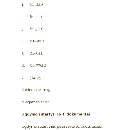
1. 81-1(21)
2. 81-2(21)
3. 81-3(21)
4. 81-4(21)
5. 81-5(21)
6. 81-77(21)
7. 374-75
Kabineto nr.: 105
Miegamasis 104
Ugdymo sutartys ir kiti dokumentai
Ugdymo sutartis jau pasirašėte el. būdu, tačiau