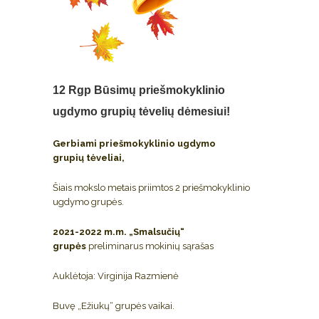
12 Rgp
Būsimų priešmokyklinio
ugdymo grupių tėvelių dėmesiui!
Gerbiami priešmokyklinio ugdymo
grupių tėveliai,
Šiais mokslo metais priimtos 2 priešmokyklinio
ugdymo grupės.
2021-2022 m.m. „Smalsučių“
grupės
preliminarus mokinių sąrašas
Auklėtoja: Virginija Razmienė
Buvę „Ežiukų“ grupės vaikai.