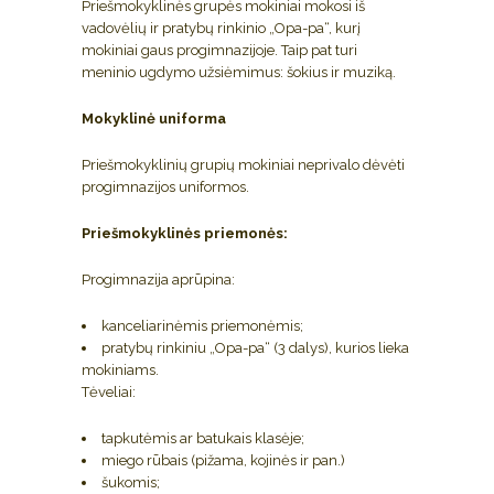
Priešmokyklinės grupės mokiniai mokosi iš
vadovėlių ir pratybų rinkinio „Opa-pa“, kurį
mokiniai gaus progimnazijoje. Taip pat turi
meninio ugdymo užsiėmimus: šokius ir muziką.
Mokyklinė uniforma
Priešmokyklinių grupių mokiniai neprivalo dėvėti
progimnazijos uniformos.
Priešmokyklinės priemonės:
Progimnazija aprūpina:
kanceliarinėmis priemonėmis;
pratybų rinkiniu „Opa-pa“ (3 dalys), kurios lieka
mokiniams.
Tėveliai:
tapkutėmis ar batukais klasėje;
miego rūbais (pižama, kojinės ir pan.)
šukomis;