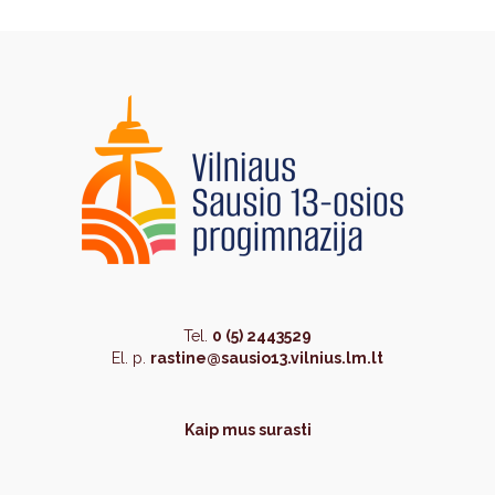
Tel.
0 (5) 2443529
El. p.
rastine@sausio13.vilnius.lm.lt
Kaip mus surasti