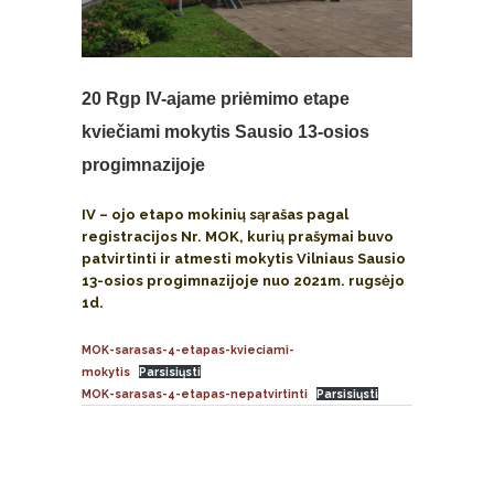
20 Rgp
IV-ajame priėmimo etape
kviečiami mokytis Sausio 13-osios
progimnazijoje
IV – ojo etapo mokinių sąrašas pagal
registracijos Nr. MOK, kurių prašymai buvo
patvirtinti ir atmesti mokytis Vilniaus Sausio
13-osios progimnazijoje nuo 2021m. rugsėjo
1d.
MOK-sarasas-4-etapas-kvieciami-
mokytis
Parsisiųsti
MOK-sarasas-4-etapas-nepatvirtinti
Parsisiųsti