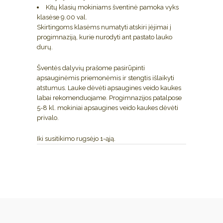
Kitų klasių mokiniams šventinė pamoka vyks
klasėse 9.00 val.
Skirtingoms klasėms numatyti atskiri įėjimai į
progimnaziją, kurie nurodyti ant pastato lauko
durų.
Šventės dalyvių prašome pasirūpinti
apsauginėmis priemonėmis ir stengtis išlaikyti
atstumus. Lauke dėvėti apsaugines veido kaukes
labai rekomenduojame. Progimnazijos patalpose
5-8 kl. mokiniai apsaugines veido kaukes dėvėti
privalo.
Iki susitikimo rugsėjo 1-ąją.