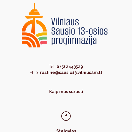
Tel.
0 (5) 2443529
El. p.
rastine@sausio13.vilnius.lm.lt
Kaip mus surasti
Steigėjas