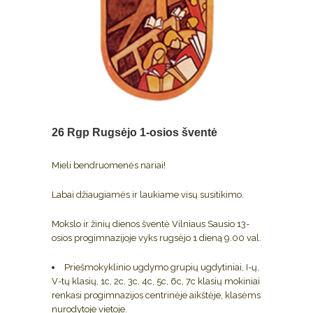
26 Rgp
Rugsėjo 1-osios šventė
Mieli bendruomenės nariai!
Labai džiaugiamės ir laukiame visų susitikimo.
Mokslo ir žinių dienos šventė Vilniaus Sausio 13-
osios progimnazijoje vyks rugsėjo 1 dieną 9.00 val.
Priešmokyklinio ugdymo grupių ugdytiniai, I-ų,
V-tų klasių, 1c, 2c, 3c, 4c, 5c, 6c, 7c klasių mokiniai
renkasi progimnazijos centrinėje aikštėje, klasėms
nurodytoje vietoje.