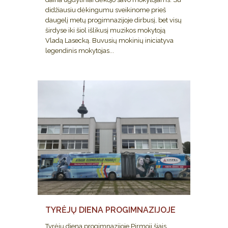
didžiausiu dėkingumu sveikinome prieš
daugelį metų progimnazijoje dirbusį, bet visų
širdyse iki šiol išlikusį muzikos mokytoją
Vladą Lasecką. Buvusių mokinių iniciatyva
legendinis mokytojas...
TYRĖJŲ DIENA PROGIMNAZIJOJE
Tyrėjų diena progimnazijoje Pirmoji šiais