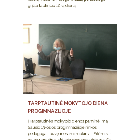
grįžta lapkričio 10-ą dieną. ...
TARPTAUTINĖ MOKYTOJO DIENA
PROGIMNAZIJOJE
Į Tarptautinės mokytojo dienos paminėjimą
Sausio 13-osios progimnazijoje rinkosi
pedagogai, buvę ir esami mokiniai. Eilėmis ir
daina ugdytiniai dėkojo savo mokytojams. Su