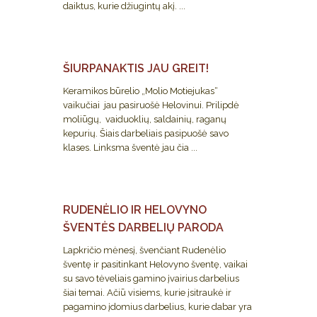
daiktus, kurie džiugintų akį. ...
ŠIURPANAKTIS JAU GREIT!
Keramikos būrelio „Molio Motiejukas“
vaikučiai jau pasiruošė Helovinui. Prilipdė
moliūgų, vaiduoklių, saldainių, raganų
kepurių. Šiais darbeliais pasipuošė savo
klases. Linksma šventė jau čia ...
RUDENĖLIO IR HELOVYNO
ŠVENTĖS DARBELIŲ PARODA
Lapkričio mėnesį, švenčiant Rudenėlio
šventę ir pasitinkant Helovyno šventę, vaikai
su savo tėveliais gamino įvairius darbelius
šiai temai. Ačiū visiems, kurie įsitraukė ir
pagamino įdomius darbelius, kurie dabar yra