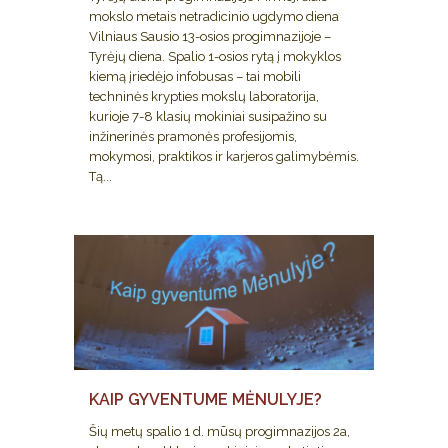
mokslo metais netradicinio ugdymo diena
Vilniaus Sausio 13-osios progimnazijoje –
Tyrėjų diena. Spalio 1-osios rytą į mokyklos
kiemą įriedėjo infobusas – tai mobili
techninės krypties mokslų laboratorija,
kurioje 7-8 klasių mokiniai susipažino su
inžinerinės pramonės profesijomis,
mokymosi, praktikos ir karjeros galimybėmis.
Tą...
KAIP GYVENTUME MĖNULYJE?
Šių metų spalio 1 d. mūsų progimnazijos 2a,