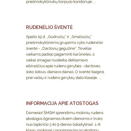
priešmokyklinukų korpuso koridoriuje. ...
RUDENĖLIO ŠVENTĖ
Spalio 19 d. „Gudručių“ ir „Smalsučių“
priešmokyklinėms grupėms vyko rudenėlio
šventė - „Daržovių gegužinė“. Tėveliai
vaikams padėjo pagaminti karūnėles, o
vaikai smagiai nusiteikę deklamavo
eilėraščius apie rudens gėrybes - daržoves,
šoko šokius, dainavo dainas. O šventė baigėsi
prie vaišių ir rudens gėrybių stalo klasėje. ...
INFORMACIJA APIE ATOSTOGAS
Dėmesio! ŠMSM sprendimu mokinių rudens
atostogos ilginamos dviem dienomis ir truks
nuo lapkričio 3 iki 9 dienos (įskaitytinai). 1-8
klasių mokiniai į progimnaziją po atostogų