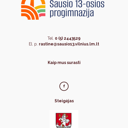
Tel.
0 (5) 2443529
El. p.
rastine@sausio13.vilnius.lm.lt
Kaip mus surasti
Steigėjas