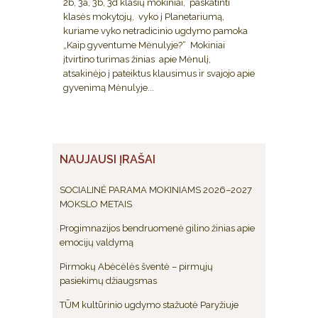
2b, 3a, 3b, 3d klasių mokiniai, paskatinti
klasės mokytojų, vyko į Planetariumą,
kuriame vyko netradicinio ugdymo pamoka
„Kaip gyventume Mėnulyje?“ Mokiniai
įtvirtino turimas žinias apie Mėnulį,
atsakinėjo į pateiktus klausimus ir svajojo apie
gyvenimą Mėnulyje...
NAUJAUSI ĮRAŠAI
SOCIALINĖ PARAMA MOKINIAMS 2026–2027
MOKSLO METAIS
Progimnazijos bendruomenė gilino žinias apie
emocijų valdymą
Pirmokų Abėcėlės šventė – pirmųjų
pasiekimų džiaugsmas
TŪM kultūrinio ugdymo stažuotė Paryžiuje