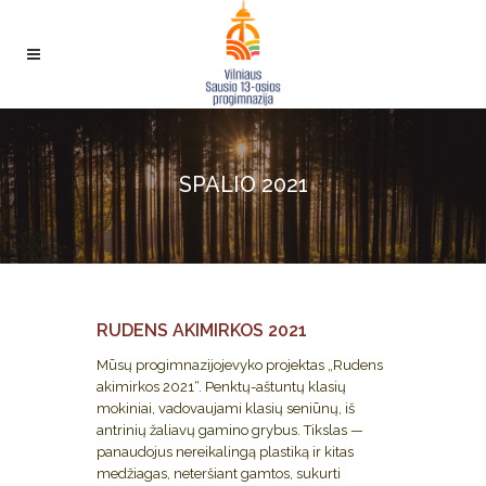
SPALIO 2021
RUDENS AKIMIRKOS 2021
Mūsų progimnazijojevyko projektas „Rudens
akimirkos 2021“. Penktų-aštuntų klasių
mokiniai, vadovaujami klasių seniūnų, iš
antrinių žaliavų gamino grybus. Tikslas —
panaudojus nereikalingą plastiką ir kitas
medžiagas, neteršiant gamtos, sukurti