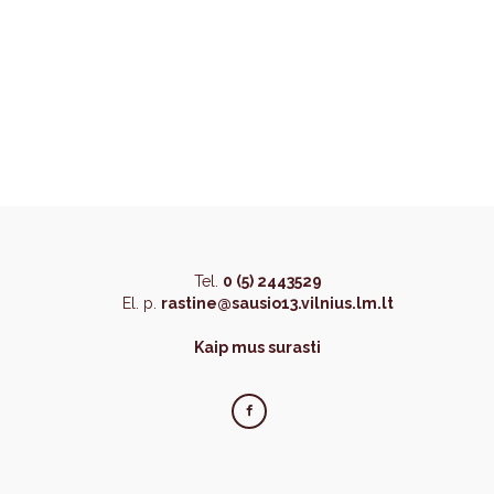
Tel.
0 (5) 2443529
El. p.
rastine@sausio13.vilnius.lm.lt
Kaip mus surasti