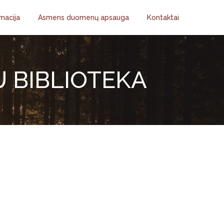
macija
Asmens duomenų apsauga
Kontaktai
Ų BIBLIOTEKA