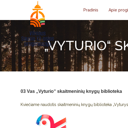
Pradinis
Apie prog
„VYTURIO“ S
03 Vas
„Vyturio“ skaitmeninių knygų biblioteka
Kviečiame naudotis skaitmeninių knygų biblioteka „Vyturys