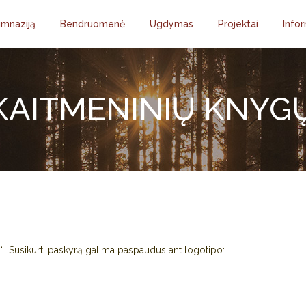
imnaziją
Bendruomenė
Ugdymas
Projektai
Infor
KAITMENINIŲ KNYG
“! Susikurti paskyrą galima paspaudus ant logotipo: