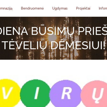
imnaziją
Bendruomenė
Ugdymas
Projektai
Infor
DIENA BŪSIMŲ PRI
TĖVELIŲ DĖMESIUI!