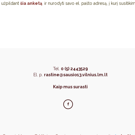
s užpildant
šia anketą
ir nurodyti savo el. pašto adresą, į kurį susitiki
Tel.
0 (5) 2443529
El. p.
rastine@sausio13.vilnius.lm.lt
Kaip mus surasti