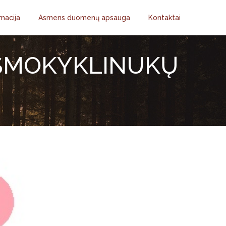
macija
Asmens duomenų apsauga
Kontaktai
EŠMOKYKLINUKŲ