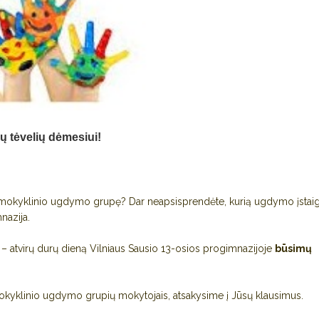
 tėvelių dėmesiui!
iešmokyklinio ugdymo grupę? Dar neapsisprendėte, kurią ugdymo įstai
nazija.
– atvirų durų dieną Vilniaus Sausio 13-osios progimnazijoje
būsimų
mokyklinio ugdymo grupių mokytojais, atsakysime į Jūsų klausimus.