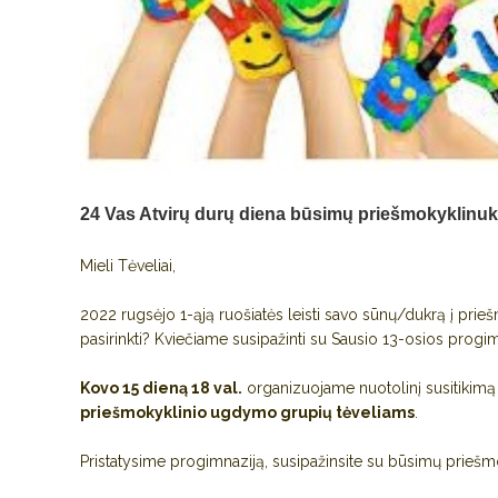
24 Vas
Atvirų durų diena būsimų priešmokyklinukų
Mieli Tėveliai,
2022 rugsėjo 1-ąją ruošiatės leisti savo sūnų/dukrą į pr
pasirinkti? Kviečiame susipažinti su Sausio 13-osios progim
Kovo 15 dieną 18 val.
organizuojame nuotolinį susitikimą 
priešmokyklinio ugdymo grupių tėveliams
.
Pristatysime progimnaziją, susipažinsite su būsimų prieš