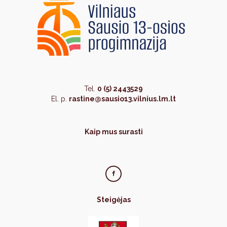
Tel.
0 (5) 2443529
El. p.
rastine@sausio13.vilnius.lm.lt
Kaip mus surasti
Steigėjas