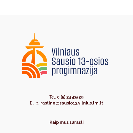
Tel.
0 (5) 2443529
El. p.
rastine@sausio13.vilnius.lm.lt
Kaip mus surasti