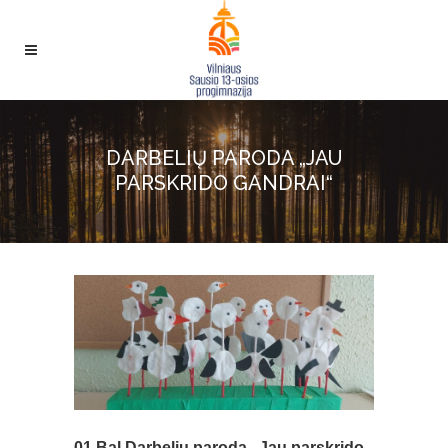
DARBELIŲ PARODA „JAU
PARSKRIDO GANDRAI“
01 Bal
Darbelių paroda „Jau parskrido