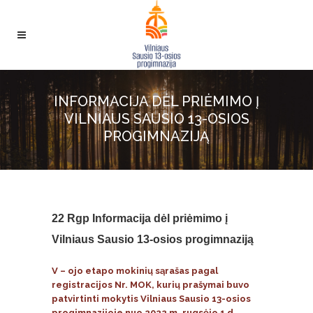
INFORMACIJA DĖL PRIĖMIMO Į
VILNIAUS SAUSIO 13-OSIOS
PROGIMNAZIJĄ
22 Rgp
Informacija dėl priėmimo į
Vilniaus Sausio 13-osios progimnaziją
V – ojo etapo mokinių sąrašas pagal
registracijos Nr. MOK, kurių prašymai buvo
patvirtinti mokytis Vilniaus Sausio 13-osios
progimnazijoje nuo 2022 m. rugsėjo 1 d.