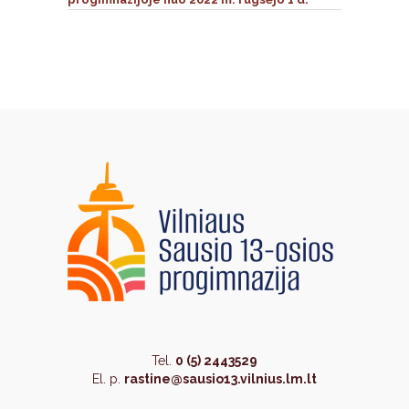
Tel.
0 (5) 2443529
El. p.
rastine@sausio13.vilnius.lm.lt