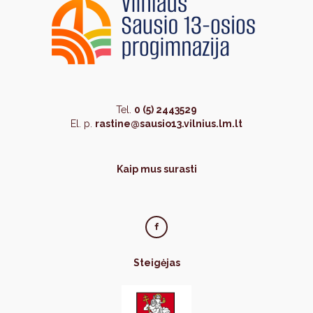
Tel.
0 (5) 2443529
El. p.
rastine@sausio13.vilnius.lm.lt
Kaip mus surasti
Steigėjas