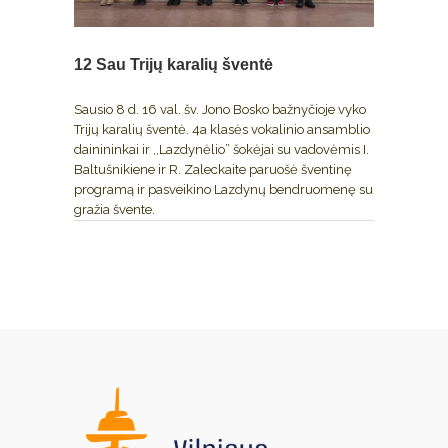
12 Sau
Trijų karalių šventė
Sausio 8 d. 16 val. šv. Jono Bosko bažnyčioje vyko
Trijų karalių šventė. 4a klasės vokalinio ansamblio
dainininkai ir ,,Lazdynėlio” šokėjai su vadovėmis I.
Baltušnikiene ir R. Zaleckaite paruošė šventinę
programą ir pasveikino Lazdynų bendruomenę su
gražia švente.