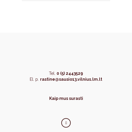
Tel.
0 (5) 2443529
El. p.
rastine@sausio13.vilnius.lm.lt
Kaip mus surasti