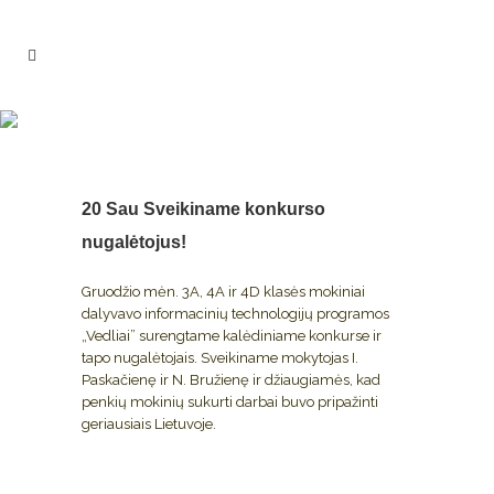
SVEIKINAME KONKURSO
NUGALĖTOJUS!
20 Sau
Sveikiname konkurso
nugalėtojus!
Gruodžio mėn. 3A, 4A ir 4D klasės mokiniai
dalyvavo informacinių technologijų programos
„Vedliai” surengtame kalėdiniame konkurse ir
tapo nugalėtojais. Sveikiname mokytojas I.
Paskačienę ir N. Bružienę ir džiaugiamės, kad
penkių mokinių sukurti darbai buvo pripažinti
geriausiais Lietuvoje.