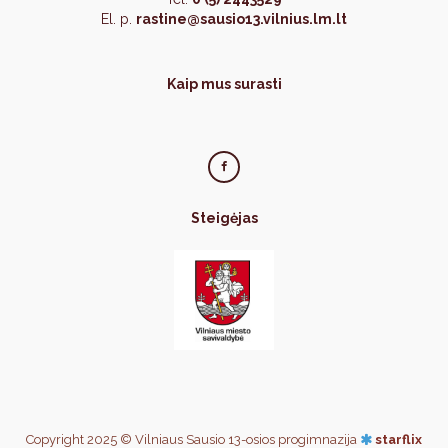
El. p.
rastine@sausio13.vilnius.lm.lt
Kaip mus surasti
Steigėjas
Copyright 2025 © Vilniaus Sausio 13-osios progimnazija
starflix