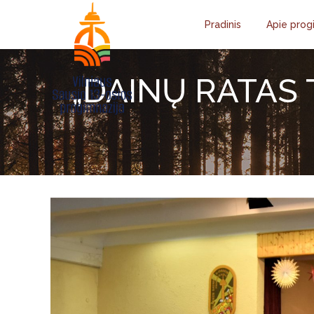
Pradinis
Apie prog
„DAINŲ RATAS 