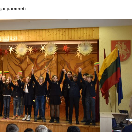
jai paminėti