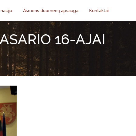
macija
Asmens duomenų apsauga
Kontaktai
ASARIO 16-AJAI