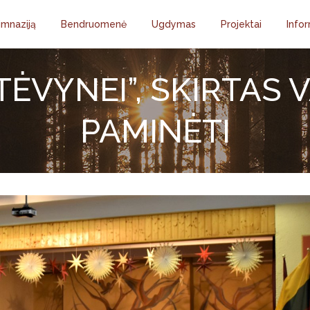
imnaziją
Bendruomenė
Ugdymas
Projektai
Infor
TĖVYNEI”, SKIRTAS V
PAMINĖTI