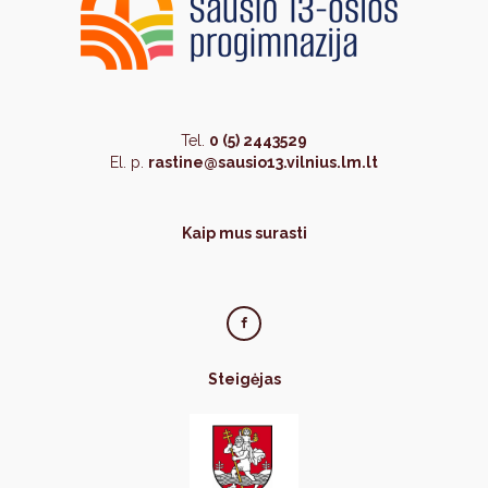
Tel.
0 (5) 2443529
El. p.
rastine@sausio13.vilnius.lm.lt
Kaip mus surasti
Steigėjas