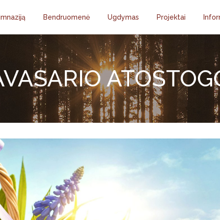
imnaziją
Bendruomenė
Ugdymas
Projektai
Infor
AVASARIO ATOSTOG