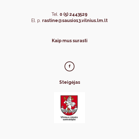
Tel.
0 (5) 2443529
El. p.
rastine@sausio13.vilnius.lm.lt
Kaip mus surasti
Steigėjas