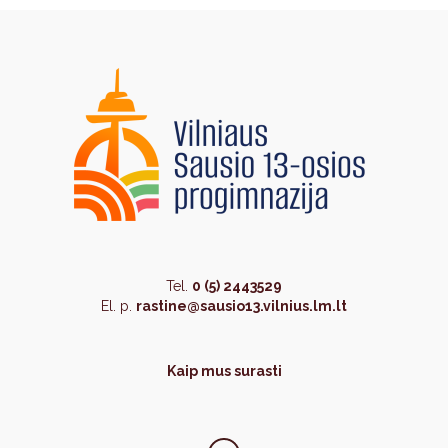
Tel.
0 (5) 2443529
El. p.
rastine@sausio13.vilnius.lm.lt
Kaip mus surasti