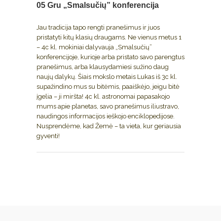
05 Gru
„Smalsučių” konferencija
Jau tradicija tapo rengti pranešimus ir juos
pristatyti kitų klasių draugams. Ne vienus metus 1
– 4c kl. mokiniai dalyvauja „Smalsučių”
konferencijoje, kurioje arba pristato savo parengtus
pranešimus, arba klausydamiesi sužino daug
naujų dalykų. Šiais mokslo metais Lukas iš 3c kl.
supažindino mus su bitėmis, paaiškėjo, jeigu bitė
įgelia – ji miršta! 4c kl. astronomai papasakojo
mums apie planetas, savo pranešimus iliustravo,
naudingos informacijos ieškojo enciklopedijose.
Nusprendėme, kad Žemė – ta vieta, kur geriausia
gyventi!