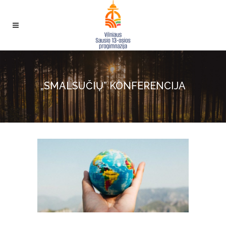
„SMALSUČIŲ” KONFERENCIJA