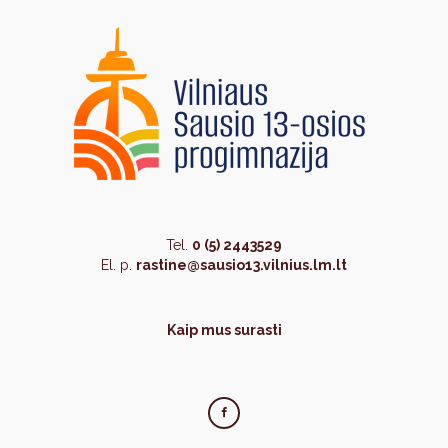
Tel.
0 (5) 2443529
El. p.
rastine@sausio13.vilnius.lm.lt
Kaip mus surasti